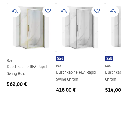
Messing
Informations de sécurité
Armaturtyp
Einhebel
Safety_Information_Shower_set.pdf
Montageart
Unterputz
Höhenverstellung
Ja
Garantiebedingungen
Wannenauslauf
Nein
Warranty_Terms_and_Conditions_Faucets_-_5.pdf
Druckregelung
Ja
Anti-Calc System
Ja
Sale
Sale
Rea
Montageanleitung
Beschichtungstechnologie
PVD
Duschkabine REA Rapid
Rea
Rea
shower_set.pdf
Duschkabine REA Rapid
Duschkabine 
Swing Gold
Garantie
24 monate
Swing Chrom
Chrom
562,00 €
Pielęgnacja
416,00 €
514,00 €
Pielegnacja.pdf