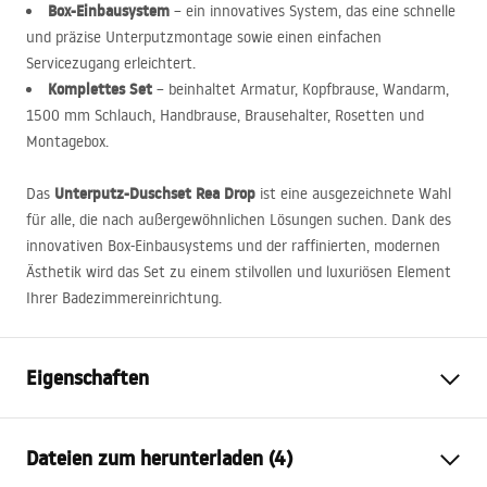
Box-Einbausystem
– ein innovatives System, das eine schnelle
und präzise Unterputzmontage sowie einen einfachen
Servicezugang erleichtert.
Komplettes Set
– beinhaltet Armatur, Kopfbrause, Wandarm,
1500 mm Schlauch, Handbrause, Brausehalter, Rosetten und
Montagebox.
Unterputz-Duschset Rea Drop
Das
ist eine ausgezeichnete Wahl
für alle, die nach außergewöhnlichen Lösungen suchen. Dank des
innovativen Box-Einbausystems und der raffinierten, modernen
Ästhetik wird das Set zu einem stilvollen und luxuriösen Element
Ihrer Badezimmereinrichtung.
Eigenschaften
Farbe
Titan
Dateien zum herunterladen (4)
Material
Aluminium, Kunststoff,