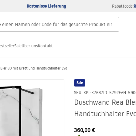
Kostenlose Lieferung
R
Rabattcode:
estseller
Sale
Über uns
Kontakt
Bler 80 mit Brett und Handtuchhalter Evo
Sale
SKU
:
KPL-K7637
ID
:
5792
EAN
:
590
Duschwand Rea Bler
Handtuchhalter Ev
360,00 €