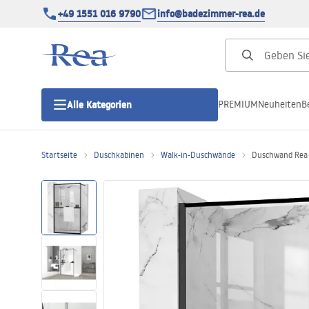
+49 1551 016 9790
info@badezimmer-rea.de
PREMIUM
Neuheiten
B
Alle Kategorien
Startseite
Duschkabinen
Walk-in-Duschwände
Duschwand Rea 
Duschkabinen
Duschtüren
Duschwannen
Duschrinnen