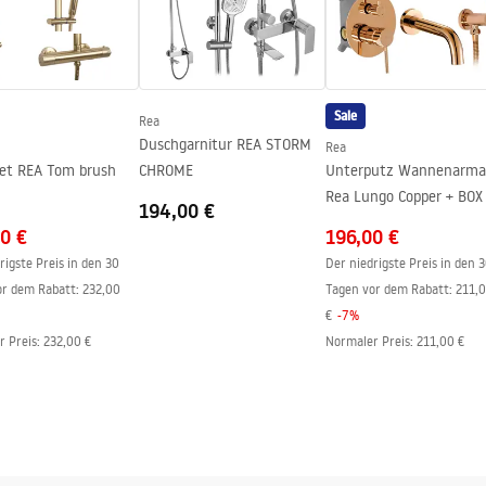
Sale
Rea
Duschgarnitur REA STORM
Rea
et REA Tom brush
CHROME
Unterputz Wannenarma
Rea Lungo Copper + BOX
194,00 €
0 €
196,00 €
rigste Preis in den 30
Der niedrigste Preis in den 
or dem Rabatt:
232,00
Tagen vor dem Rabatt:
211,
€
-
7
%
r Preis
:
232,00 €
Normaler Preis
:
211,00 €