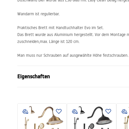
Duschwand Bler wurde aus
ESG
Glas mit Easy Clean Belag hergest
Wandarm ist regulierbar.
Praktisches Brett mit Handtuchhalter Evo im Set.
Das Brett wurde aus Aluminium hergestellt. Vor dem Montage 
zuschneiden,max. Länge ist 120 cm.
Man muss nur Schrauben auf ausgewählte Höhe festschrauben.
Eigenschaften
Duschkabinenmasse
80
Farbe der Armatur
Schwarz
Duschkabine Typ
Walk-In
Glasfarbe
Transpare
Seria
Bler