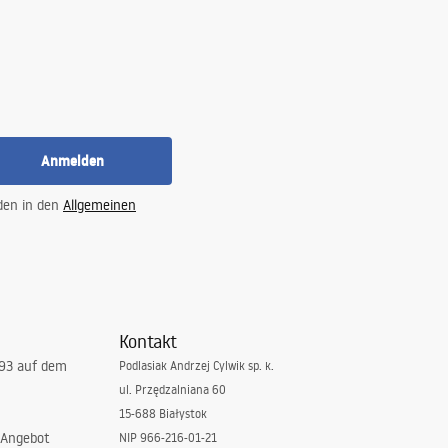
Anmelden
 den in den
Allgemeinen
Kontakt
993 auf dem
Podlasiak Andrzej Cylwik sp. k.
ul. Przędzalniana 60
15-688 Białystok
 Angebot
NIP 966-216-01-21