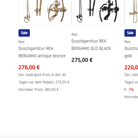
Kabinenrichtung
universell
Garantie
24 monate
Sale
Sale
Rea
Duschgarnitur REA
Rea
Rea
Duschgarnitur REA
BERGAMO OLD BLACK
Duschs
BERGAMO antique bronze
gold
275,00 €
276,00 €
220,0
Der niedrigste Preis in den 30
Der nied
Tagen vor dem Rabatt:
275,00 €
Tagen v
Normaler Preis
:
289,00 €
€
-
5
%
Normale