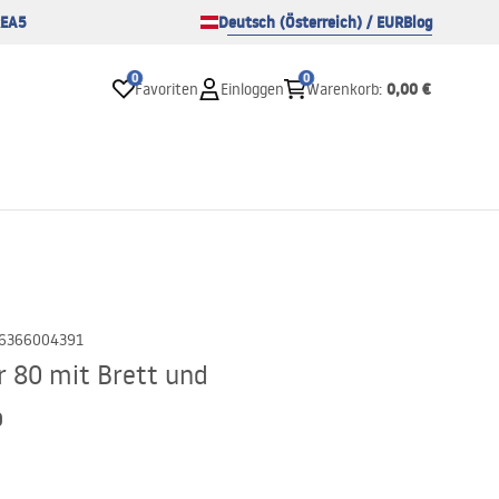
EA5
Deutsch (Österreich) / EUR
Blog
0
0
0,00 €
Favoriten
Einloggen
Warenkorb
:
6366004391
 80 mit Brett und
o