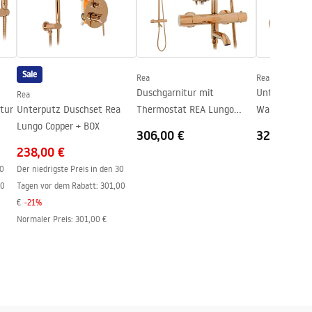
Sale
Rea
Rea
Duschgarnitur mit
Unterputz
Rea
tur
Unterputz Duschset Rea
Thermostat REA Lungo
Wannen-/Dus
Lungo Copper + BOX
Copper
Copper + BOX
306,00 €
322,00 €
238,00 €
30
Der niedrigste Preis in den 30
00
Tagen vor dem Rabatt:
301,00
€
-
21
%
Normaler Preis
:
301,00 €