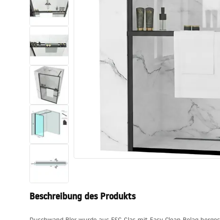
Toiletten
Waschbecken
Wannen und
Badewannenaufsätze
Badarmaturen
Duschen
Kitchen
Badezimmerzubehör und Möbel
Beschreibung des Produkts