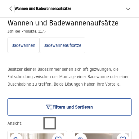
Wannen und Badewannenaufsätze
Wannen und Badewannenaufsätze
Zahl der Produkte: 117}
Badewannen
Badewanneaufsätze
Besitzer kleiner Badezimmer sehen sich oft gezwungen, die
Entscheidung zwischen der Montage einer Badewanne oder einer
Duschkabine zu treffen. Beide Lösungen haben ihre Vorteile,
daher ist die Wahl keineswegs einfach. Erschwerend können
zudem die individuellen Vorlieben der Haushaltsmitglieder sein,
wobei einige eine schnelle Dusche bevorzugen und andere die
Filtern und Sortieren
wohltuende Entspannung in der Badewanne lieben. In diesem Fall
kann eine Badewanne mit Duschwand ein Kompromiss sein – eine
Ansicht
:
funktionale Variante, die Vergnügen mit Nützlichem verbindet.