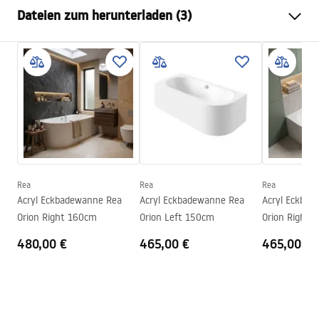
Wannentyp
Einbau
Dateien zum herunterladen (3)
Farbe
Weiß
Material
Acryl
Sicherheitsinformationen
Länge
1395
mm
WARUNKI_BEZPIECZENSTWA_WANNY.pdf
Breite
700
mm
Höhe
550
mm
Garantiebedingungen
Montageseite
Universell
Warranty_Terms_and_Conditions_Bathtubs.pdf
Ablaufgarnitur inklusive
Ja
Garantie
24 monate
Rea
Rea
Rea
Montageanleitung
Acryl Eckbadewanne Rea
Acryl Eckbadewanne Rea
Acryl Eckba
Orion_160_170.pdf
Orion Right 160cm
Orion Left 150cm
Orion Right 
480,00 €
465,00 €
465,00 €