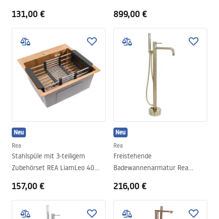
Brush Nickel
131,00 €
899,00 €
Neu
Neu
Rea
Rea
Stahlspüle mit 3-teiligem
Freistehende
Zubehörset REA LiamLeo 40
Badewannenarmatur Rea
Brush Copper
Lungo Diamond Brush Gold
157,00 €
216,00 €