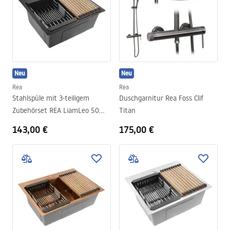
Neu
Neu
Rea
Rea
Stahlspüle mit 3-teiligem
Duschgarnitur Rea Foss Clif
Zubehörset REA LiamLeo 50
Titan
Black
143,00 €
175,00 €