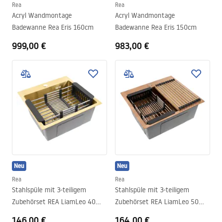
Rea
Rea
Acryl Wandmontage
Acryl Wandmontage
Badewanne Rea Eris 160cm
Badewanne Rea Eris 150cm
999,00 €
983,00 €
Neu
Neu
Rea
Rea
Stahlspüle mit 3-teiligem
Stahlspüle mit 3-teiligem
Zubehörset REA LiamLeo 40
Zubehörset REA LiamLeo 50
Brush Gold
Brush Copper
146,00 €
164,00 €