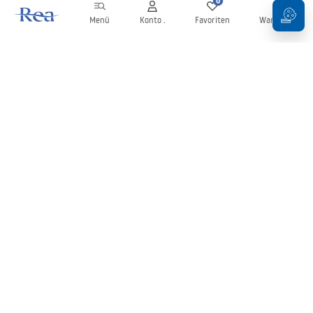
0
0
Menü
Konto .
Favoriten
Warenkorb
Newsletter
Bleiben Sie über Neuigkeiten und Aktionen informiert!
Anmelden
Mit der Eingabe und Bestätigung Ihrer Daten erklären Sie sich mit
dem Erhalt des Newsletters gemäß den in den
Allgemeinen
Geschäftsbedingungen
festgelegten Bedingungen einverstanden.