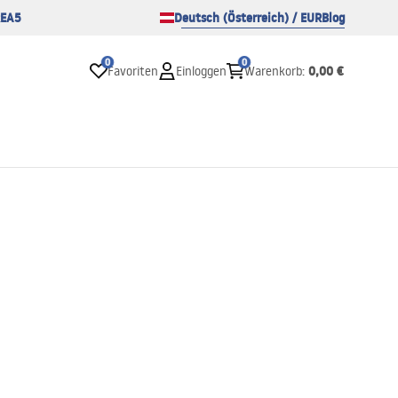
EA5
Deutsch (Österreich) / EUR
Blog
0
0
0,00 €
Favoriten
Einloggen
Warenkorb
: