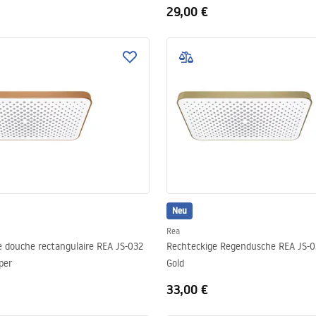
29,00 €
Neu
Rea
douche rectangulaire REA JS-032
Rechteckige Regendusche REA JS-0
per
Gold
33,00 €