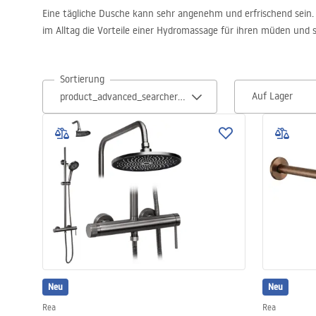
Eine tägliche Dusche kann sehr angenehm und erfrischend sein. B
Toiletten
im Alltag die Vorteile einer Hydromassage für ihren müden un
Waschbecken
Sortierung
Auf Lager
Wannen und
Badewannenaufsätze
Badarmaturen
Duschen
Kitchen
Badezimmerzubehör und Möbel
Neu
Neu
Rea
Rea