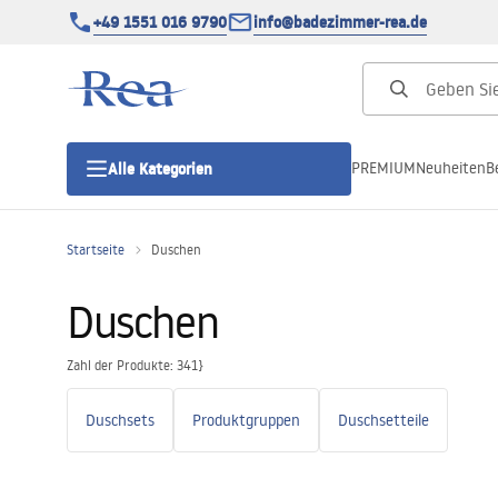
+49 1551 016 9790
info@badezimmer-rea.de
PREMIUM
Neuheiten
B
Alle Kategorien
Startseite
Duschen
Duschkabinen
Duschen
Duschtüren
Zahl der Produkte: 341}
Duschwannen
Duschsets
Produktgruppen
Duschsetteile
Duschrinnen