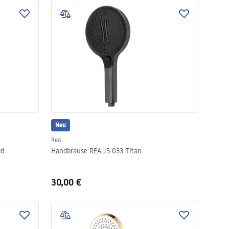
Neu
Rea
ld
Handbrause REA JS-033 Titan
30,00 €