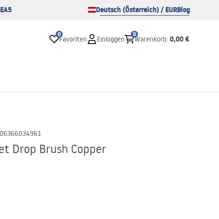
EA5
Deutsch (Österreich) / EUR
Blog
0
0
0,00 €
Favoriten
Einloggen
Warenkorb
:
06366034961
et Drop Brush Copper