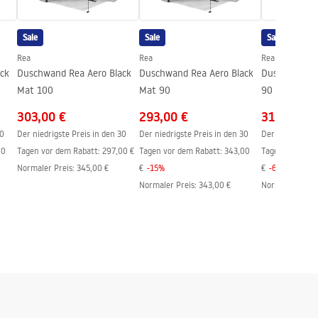
Sale
Sale
Sale
Rea
Rea
Rea
ck
Duschwand Rea Aero Black
Duschwand Rea Aero Black
Duschwand R
Mat 100
Mat 90
90 Walk In
303,00 €
293,00 €
315,00 €
30
Der niedrigste Preis in den 30
Der niedrigste Preis in den 30
Der niedrigste 
00
Tagen vor dem Rabatt:
297,00 €
Tagen vor dem Rabatt:
343,00
Tagen vor dem 
Normaler Preis
:
345,00 €
€
-
15
%
€
-
6
%
Normaler Preis
:
343,00 €
Normaler Preis