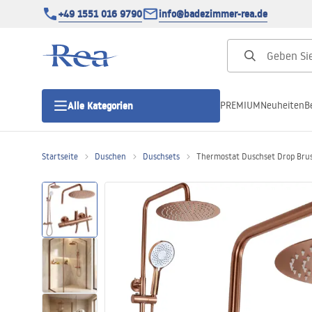
+49 1551 016 9790
info@badezimmer-rea.de
PREMIUM
Neuheiten
B
Alle Kategorien
Startseite
Duschen
Duschsets
Thermostat Duschset Drop Bru
Duschkabinen
Duschtüren
Duschwannen
Duschrinnen