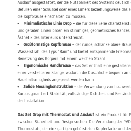
Auslauf ausgestattet, der die Nutzbarkeit des Systems deutlich
Befüllen einer Schüssel oder eines Eimers beziehungsweise das 
die Kopfbrause einschalten zu müssen.
Minimalistische Linie Drop
– die für diese Serie charakterist
und geraden Linien bilden ein stimmiges, geometrisches Ganze
Ästhetik des Interieurs unterstreicht.
Großformatige Kopfbrause
– der runde, schlanke obere Braus
Wasserstrahl des Typs “Rain” und bietet entspannende Erlebniss
Benetzung des Körpers mit einem weichen Strahl.
Ergonomische Handbrause
– das Set enthält eine gestalter
einer verstellbaren Stange, wodurch die Duschhöhe bequem an d
Haushaltsmitglieds angepasst werden kann.
Solide Messingkonstruktion
– die Verwendung von hochwerti
Korpus garantiert Stabilität, vollständige Dichtheit und Bestän
der Installation.
Das Set Drop mit Thermostat und Auslauf
ist ein Produkt für 
zwischen Sicherheit und Design suchen. Die Verbindung der
PVD
Thermostats, der einzigartigen gebürsteten Kupferfarbe und der