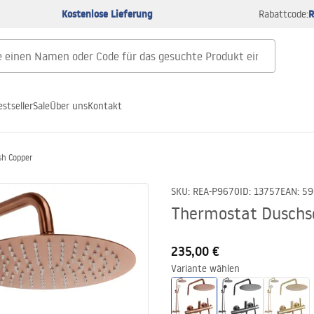
Kostenlose Lieferung
R
Rabattcode:
estseller
Sale
Über uns
Kontakt
sh Copper
SKU
:
REA-P9670
ID
:
13757
EAN
:
59
Thermostat Duschs
235,00 €
Variante wählen