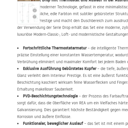
Das Duschset Drop mit Thermostat und Auslauf in der Ausfüh
Quintessenz moderner Technologie, gefasst in eine minimalistis
außergewöhnliche, edle Farbton mit subtiler gebürsteter Strukt
Wärme und Prestige und macht den Duschbereich zum ausdruck
der Verwendung der Serie Drop erhält das Set eine moderne, zylin
luxuriöse Modern-Classic-, Loft- und modernistische Gestaltungen
Fortschrittliche Thermostatarmatur
– die intelligente Ther
präzise Einstellung einer konstanten Wassertemperatur, wodurch
Verbrühung eliminiert und maximaler Komfort bei jedem Baden o
Exklusive Ausführung Gebürstetes Kupfer
– die tiefe, äußer
Glanz verleiht dem Interieur Prestige. Es ist eine äußerst funkti
Beschichtung kaschiert wirksam feine Wasserflecken und Fingera
Erhaltung makelloser Sauberkeit.
PVD
-Beschichtungstechnologie
– der Prozess des Farbauft
sorgt dafür, dass die Oberfläche von
REA
um ein Vielfaches härter 
Galvanisierung. Dies garantiert höchste Beständigkeit gegen m
Korrosion und äußere Einflüsse.
Funktionaler, beweglicher Auslauf
– das Set ist mit einem pr