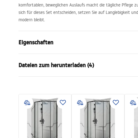
komfortablen, beweglichen Auslaufs macht die tägliche Pflege z
sich für dieses Set entscheiden, setzen Sie auf Langlebigkeit und
modern bleibt.
Eigenschaften
Farbe
Gebürstetes
Dateien zum herunterladen (4)
Material
Messing, AB
Armaturtyp
Thermostat
Informations de sécurité
Garan
Montageart
Aufputz
Safety_Information_Shower_set.p
Warra
Höhenverstellung
Ja
df
Faucet
Mindesthöhe
845
mm
Maximalhöhe
1205
mm
Montageanleitung
Pielę
Wannenauslauf
Ja, fest
shower_set.pdf
Pieleg
Druckregelung
Nicht