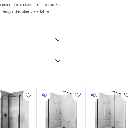
u einem luxuriösen Ritual. Wenn Sie
 Design, das über viele Jahre
 Gold
S
tiebedingungen
nty_Terms_and_Conditions_
s_-_5.pdf
gnacja
nacja.pdf