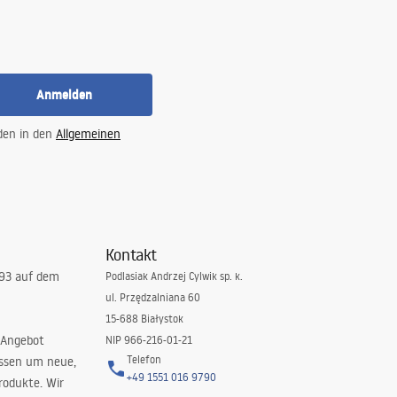
Anmelden
 den in den
Allgemeinen
Kontakt
993 auf dem
Podlasiak Andrzej Cylwik sp. k.
ul. Przędzalniana 60
15-688 Białystok
 Angebot
NIP 966-216-01-21
Telefon
issen um neue,
+49 1551 016 9790
rodukte. Wir