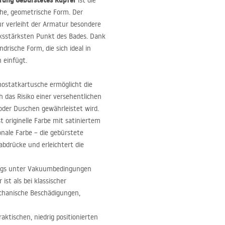
rung Gebürstetes Kupfer
ist die
che, geometrische Form. Der
ur verleiht der Armatur besondere
sstärksten Punkt des Bades. Dank
drische Form, die sich ideal in
 einfügt.
mostatkartusche ermöglicht die
 das Risiko einer versehentlichen
der Duschen gewährleistet wird.
st originelle Farbe mit satiniertem
onale Farbe – die gebürstete
bdrücke und erleichtert die
rags unter Vakuumbedingungen
ist als bei klassischer
echanische Beschädigungen,
aktischen, niedrig positionierten