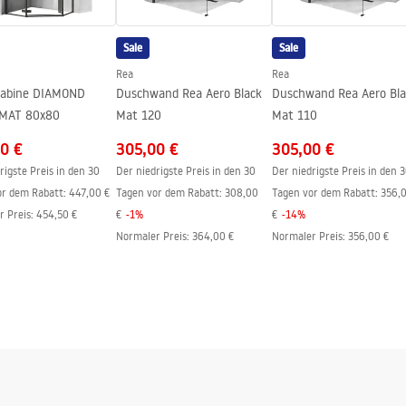
Sale
Sale
Rea
Rea
abine DIAMOND
Duschwand Rea Aero Black
Duschwand Rea Aero Bla
MAT 80x80
Mat 120
Mat 110
0 €
305,00 €
305,00 €
rigste Preis in den 30
Der niedrigste Preis in den 30
Der niedrigste Preis in den 
or dem Rabatt:
447,00 €
Tagen vor dem Rabatt:
308,00
Tagen vor dem Rabatt:
356,
r Preis
:
454,50 €
€
-
1
%
€
-
14
%
Normaler Preis
:
364,00 €
Normaler Preis
:
356,00 €