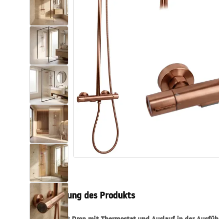
Toiletten
Waschbecken
Wannen und
Badewannenaufsätze
Badarmaturen
Duschen
Kitchen
Badezimmerzubehör und Möbel
Beschreibung des Produkts