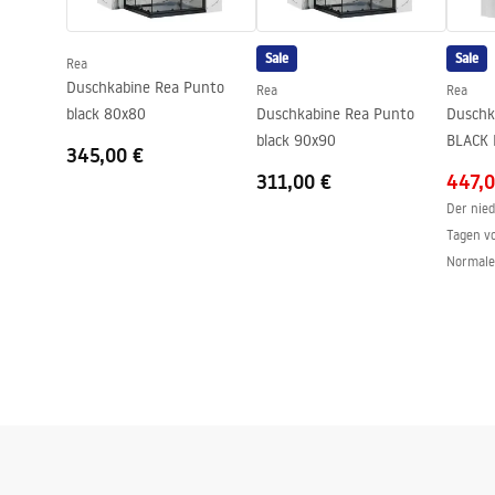
Anti-Calc System
Ja
Sale
Sale
Rea
Beschichtungstechnologie
PVD
Duschkabine Rea Punto
Rea
Rea
Anschlussmaß
150
mm
black 80x80
Duschkabine Rea Punto
Duschk
Garantie
5 jahre
black 90x90
BLACK 
345,00 €
311,00 €
447,0
Der nied
Tagen v
Normale