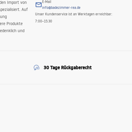
E-Mail
 den Import von
info@badezimmer-rea.de
ezialisiert. Auf
Unser Kundenservice ist an Werktagen erreichbar:
rung
7:00–15:30
sere Produkte
edenklich und
30 Tage Rückgaberecht