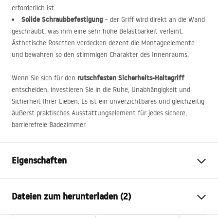
erforderlich ist.
Solide Schraubbefestigung
– der Griff wird direkt an die Wand
geschraubt, was ihm eine sehr hohe Belastbarkeit verleiht.
Ästhetische Rosetten verdecken dezent die Montageelemente
und bewahren so den stimmigen Charakter des Innenraums.
rutschfesten Sicherheits-Haltegriff
Wenn Sie sich für den
entscheiden, investieren Sie in die Ruhe, Unabhängigkeit und
Sicherheit Ihrer Lieben. Es ist ein unverzichtbares und gleichzeitig
äußerst praktisches Ausstattungselement für jedes sichere,
barrierefreie Badezimmer.
Eigenschaften
Farbe
Chrom
Dateien zum herunterladen (2)
Material
Edelstahl
Montageart
Zum Anschrauben