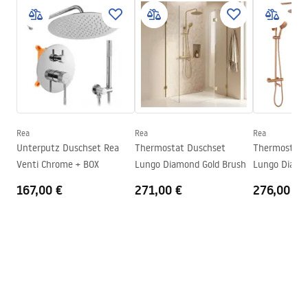
Garantiebedingungen
Breite
430
mm
Warranty_Terms_and_Conditions_Accessories_-_24.pdf
Höhe
55
mm
Tiefe
80
mm
Sicherheitsinformationen
Garantie
24 monate
Safety_Information_Accessories.pdf
Rea
Rea
Rea
Unterputz Duschset Rea
Thermostat Duschset
Thermostat 
Venti Chrome + BOX
Lungo Diamond Gold Brush
Lungo Diamo
Brush
167,00 €
271,00 €
276,00 €