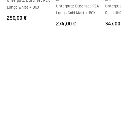
Unterputz Duschset REA
Unterputz Duschset REA
Unterputz Du
Lungo white + BOX
Lungo Gold Matt + BOX
250,00 €
274,00 €
347,00 €