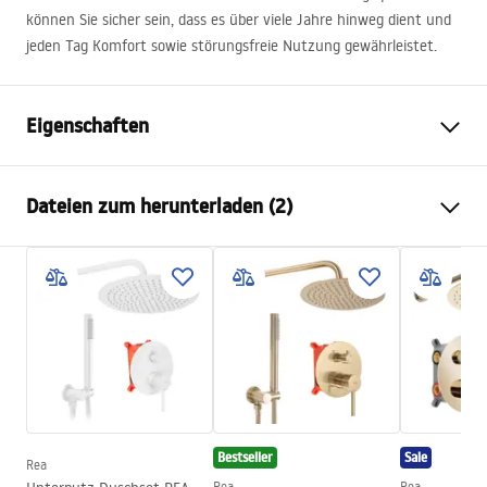
können Sie sicher sein, dass es über viele Jahre hinweg dient und
jeden Tag Komfort sowie störungsfreie Nutzung gewährleistet.
Eigenschaften
Farbe
Gebürstetes Kupfer
Dateien zum herunterladen (2)
Material
Metall
Montageart
Zum Anschrauben
Sicherheitsinformationen
Breite
450
mm
WARUNKI_BEZPIECZENSTWA_AKCESORIA_LAZIENKOWE.
Höhe
230
mm
pdf
Tiefe
90
mm
Garantie
24 monate
Garantiebedingungen
Warranty_Terms_and_Conditions_Accessories_-_24.pdf
Bestseller
Sale
Rea
Rea
Rea