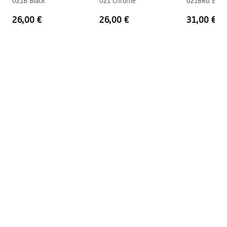
021B Black
021 Chrome
021BRG Brus
26,00 €
26,00 €
31,00 €