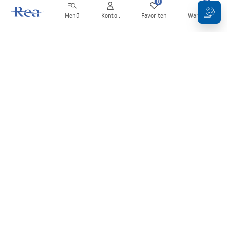
0
0
Menü
Konto .
Favoriten
Warenkorb
Newsletter
Bleiben Sie über Neuigkeiten und Aktionen informiert!
Anmelden
Mit der Eingabe und Bestätigung Ihrer Daten erklären Sie sich mit
dem Erhalt des Newsletters gemäß den in den
Allgemeinen
Geschäftsbedingungen
festgelegten Bedingungen einverstanden.