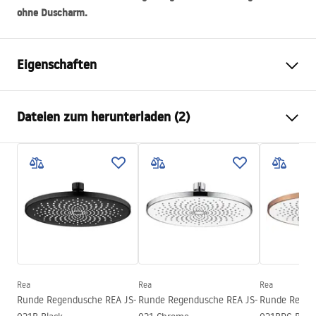
ohne Duscharm.
Eigenschaften
Farbe
Schwarz
Dateien zum herunterladen (2)
Material
Edelstahl
Montageart
Zum Anschrauben
Pielęgnacja
Breite
300
mm
Pielęgnacja.pdf
Höhe
2
mm
Tiefe
300
mm
Garantiebedingungen
Garantie
24 monate
Warranty_Terms_and_Conditions_Accessories_-_24.pdf
Rea
Rea
Rea
Runde Regendusche REA JS-
Runde Regendusche REA JS-
Runde Regen