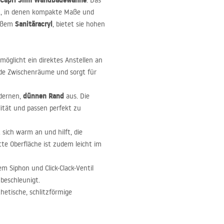
 Capri Slim Wandbadewanne
. Das
t, in denen kompakte Maße und
Sanitäracryl
eißem
, bietet sie hohen
möglicht ein direktes Anstellen an
nde Zwischenräume und sorgt für
dünnen Rand
odernen,
aus. Die
lität und passen perfekt zu
 sich warm an und hilft, die
te Oberfläche ist zudem leicht im
m Siphon und Click-Clack-Ventil
 beschleunigt.
hetische, schlitzförmige