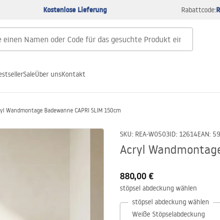
Kostenlose Lieferung
R
Rabattcode:
estseller
Sale
Über uns
Kontakt
ryl Wandmontage Badewanne CAPRI SLIM 150cm
SKU
:
REA-W0503
ID
:
12614
EAN
:
5
Acryl Wandmontag
880,00 €
stöpsel abdeckung wählen
stöpsel abdeckung wählen