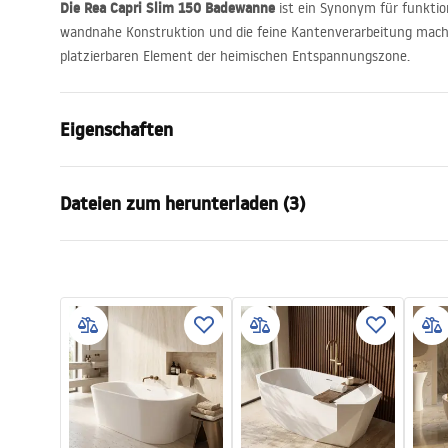
Die Rea Capri Slim 150 Badewanne
ist ein Synonym für funktio
wandnahe Konstruktion und die feine Kantenverarbeitung mache
platzierbaren Element der heimischen Entspannungszone.
Eigenschaften
Wannentyp
Wand
Dateien zum herunterladen (3)
Farbe
Weiß
Material
Acryl
Manual
Siche
Länge
1500
mm
Instrukcja_wanien_przy__ciennych
WARUN
Breite
745
mm
.pdf
NY.pdf
Höhe
580
mm
Montageseite
Universell
Garantiebedingungen
Ablaufgarnitur inklusive
Ja
Warranty_Terms_and_Conditions_
Bathtubs.pdf
Garantie
24 monate