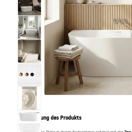
Toiletten
Waschbecken
Wannen und
Badewannenaufsätze
Badarmaturen
Duschen
Kitchen
Badezimmerzubehör und Möbel
Beschreibung des Produkts