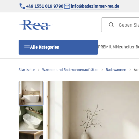
+49 1551 016 9790
info@badezimmer-rea.de
PREMIUM
Neuheiten
B
Alle Kategorien
Startseite
Wannen und Badewannenaufsätze
Badewannen
Ac
Duschkabinen
Duschtüren
Duschwannen
Duschrinnen