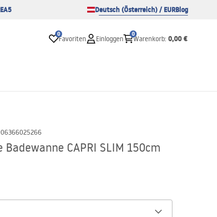
EA5
Deutsch (Österreich) / EUR
Blog
0
0
0,00 €
Favoriten
Einloggen
Warenkorb
:
906366025266
e Badewanne CAPRI SLIM 150cm