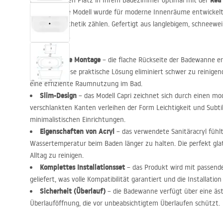
Rea
Nutzen Sie den Platz in Ihrem Badezimmer optimal mit der
150 cm
lange Modell wurde für moderne Innenräume entwickel
eine klare Ästhetik zählen. Gefertigt aus langlebigem, schneew
Badekomfort.
Wandnahe Montage
– die flache Rückseite der Badewanne er
die Wand. Diese praktische Lösung eliminiert schwer zu reinige
eine effiziente Raumnutzung im Bad.
Slim-Design
– das Modell Capri zeichnet sich durch einen m
verschlankten Kanten verleihen der Form Leichtigkeit und Subti
minimalistischen Einrichtungen.
Eigenschaften von Acryl
– das verwendete Sanitäracryl fühlt
Wassertemperatur beim Baden länger zu halten. Die perfekt glat
Alltag zu reinigen.
Komplettes Installationsset
– das Produkt wird mit passende
geliefert, was volle Kompatibilität garantiert und die Installation
Sicherheit (Überlauf)
– die Badewanne verfügt über eine äst
Überlauföffnung, die vor unbeabsichtigtem Überlaufen schützt.