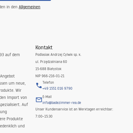
 den in den
Allgemeinen
Kontakt
993 auf dem
Podlasiak Andrzej Cylwik sp. k.
ul. Przędzalniana 60
15-688 Białystok
 Angebot
NIP 966-216-01-21
Telefon
issen um neue,
+49 1551 016 9790
rodukte. Wir
E-Mail
 den Import von
info@badezimmer-rea.de
ezialisiert. Auf
Unser Kundenservice ist an Werktagen erreichbar:
rung
7:00–15:30
sere Produkte
edenklich und