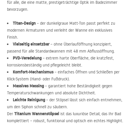
für alle, die eine matte, prestigeträchtige Optik im Badezimmer
bevorzugen.
Titan-Design
– der dunkelgraue Matt-Ton passt perfekt zu
modernen Armaturen und verleiht der Wanne ein exklusives
Finish.
Vielseitig einsetzbar
– ohne Überlauföffnung konzipiert,
passend für alle Standardwannen mit 48 mm Abflussöffnung.
PVD
-Veredelung
– extrem harte Oberfläche, die kratzfest,
korrosionsbeständig und pflegeleicht bleibt.
Komfort-Mechanismus
– einfaches Öffnen und Schließen per
Klick-System (Hand- oder Fußdruck).
Massives Messing
– garantiert hohe Beständigkeit gegen
Temperaturschwankungen und absolute Dichtheit.
Leichte Reinigung
– der Stöpsel lässt sich einfach entnehmen,
um den Siphon schnell zu säubern.
Titanium Wannenstöpsel
Der
ist das luxuriöse Detail, das Ihr Bad
komplettiert – robust, funktional und optisch ein echtes Highlight.