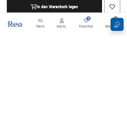
in den Warenkorb legen
0
0
Menü
Konto .
Favoriten
Warenkorb
Newsletter
Bleiben Sie über Neuigkeiten und Aktionen informiert!
Anmelden
Mit der Eingabe und Bestätigung Ihrer Daten erklären Sie sich mit
dem Erhalt des Newsletters gemäß den in den
Allgemeinen
Geschäftsbedingungen
festgelegten Bedingungen einverstanden.