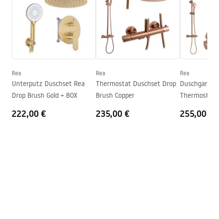
Duschkabine Typ
Walk-In
Glasfarbe
Transparent 8mm
Seria
Bler
Kabinenrichtung
universell
Rea
Rea
Rea
Garantie
24 monate
Unterputz Duschset Rea
Thermostat Duschset Drop
Duschgarnitu
Drop Brush Gold + BOX
Brush Copper
Thermostat R
Brush Copper
222,00 €
235,00 €
255,00 €