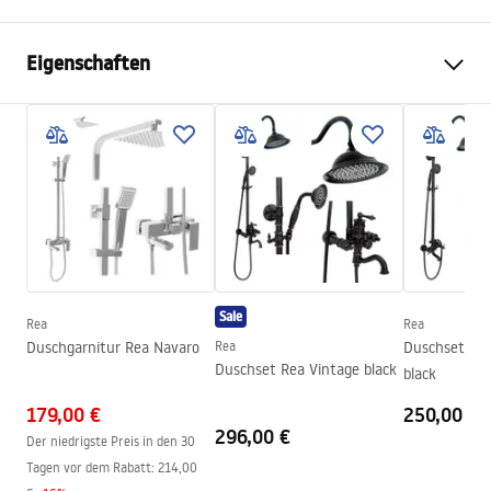
Eigenschaften
Duschkabinenmasse
80
Farbe der Armatur
Chrome
Duschkabine Typ
Ecke
Öffnungsmethode
klappbar
Montage
auf der Duschwanne oder auf
dem Boden
Sale
Höhe
1900
mm
Rea
Rea
Duschgarnitur Rea Navaro
Rea
Duschset Rea
Kabinenrichtung
universell
Duschset Rea Vintage black
black
Garantie
24 monate
179,00 €
250,00 €
Easy Clean Beschichtung
ja, auf einer Seite der Scheibe
296,00 €
Der niedrigste Preis in den 30
Tagen vor dem Rabatt:
214,00