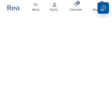
0
0
Menü
Konto .
Favoriten
Warenkorb
Newsletter
Bleiben Sie über Neuigkeiten und Aktionen informiert!
Anmelden
Mit der Eingabe und Bestätigung Ihrer Daten erklären Sie sich mit
dem Erhalt des Newsletters gemäß den in den
Allgemeinen
Geschäftsbedingungen
festgelegten Bedingungen einverstanden.