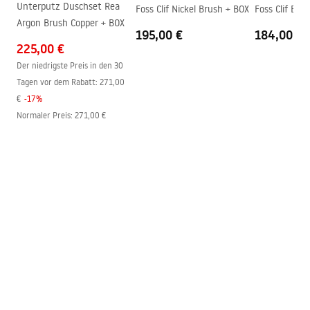
Unterputz Duschset Rea
Foss Clif Nickel Brush + BOX
Foss Clif Bla
Kabinenrichtung
universell
Argon Brush Copper + BOX
195,00 €
184,00 €
Garantie
24 monate
225,00 €
Easy Clean Beschichtung
ja
Der niedrigste Preis in den 30
Tagen vor dem Rabatt:
271,00
€
-
17
%
Normaler Preis
:
271,00 €