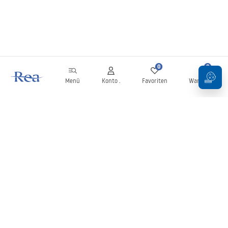
0
0
Menü
Konto .
Favoriten
Warenkorb
Newsletter
Bleiben Sie über Neuigkeiten und Aktionen informiert!
Anmelden