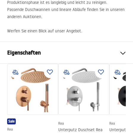
Produktionsphase ist es langlebig und leicht zu reinigen.
Passende Duschwannen und lineare Abläufe finden Sie in unseren
anderen Auktionen.
Werfen Sie einen Blick auf unser Angebot.
Eigenschaften
Duschkabinenmasse
100
Farbe der Armatur
Chrome
Duschkabine Typ
Ecke, Walk-In
Glasfarbe
Transparent 8mm
Seria
Aero
Montage
auf der Duschwanne oder auf
Sale
dem Boden
Rea
Rea
Rea
Unterputz Duschset Rea
Unterputz D
Höhe
1950
mm