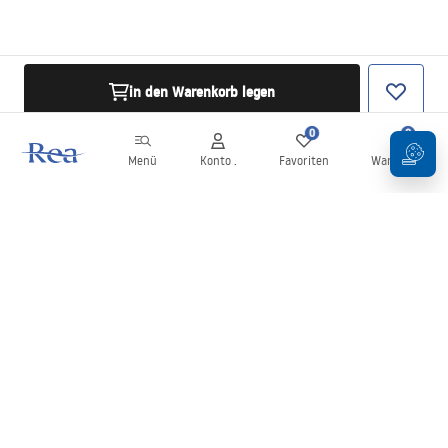
in den Warenkorb legen
0
0
Menü
Konto .
Favoriten
Warenkorb
Newsletter
Bleiben Sie über Neuigkeiten und Aktionen informiert!
Anmelden