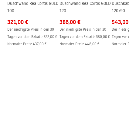
shower_set.pdf
Duschwand Rea Cortis GOLD
Duschwand Rea Cortis GOLD
Duschkabine
Beschichtungstechnologie
PVD
100
120
120x90
Anschlussmaß
150
mm
321,00 €
386,00 €
543,00 €
Garantie
24 monate
Der niedrigste Preis in den 30
Der niedrigste Preis in den 30
Der niedrigste 
Tagen vor dem Rabatt:
322,00 €
Tagen vor dem Rabatt:
380,00 €
Tagen vor dem 
Normaler Preis
:
437,00 €
Normaler Preis
:
448,00 €
Normaler Preis