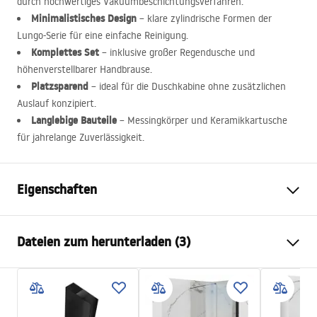
durch hochwertiges Vakuumbeschichtungsverfahren.
Minimalistisches Design
– klare zylindrische Formen der
Lungo-Serie für eine einfache Reinigung.
Komplettes Set
– inklusive großer Regendusche und
höhenverstellbarer Handbrause.
Platzsparend
– ideal für die Duschkabine ohne zusätzlichen
Auslauf konzipiert.
Langlebige Bauteile
– Messingkörper und Keramikkartusche
für jahrelange Zuverlässigkeit.
Eigenschaften
Farbe
Titan
Dateien zum herunterladen (3)
Material
Messing, ABS
Armaturtyp
Thermostat
Informations de sécurité
Montageart
Aufputz
Safety_Information_Shower_set.pdf