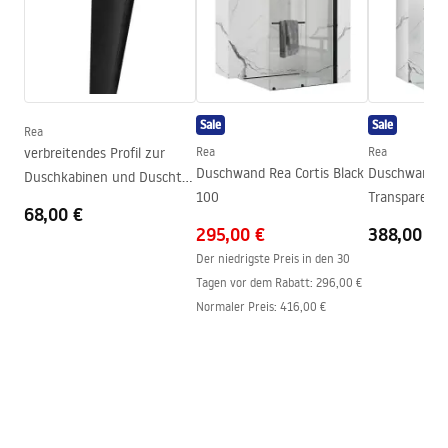
Höhenverstellung
Ja
Mindesthöhe
845
mm
Garantiebedingungen
Maximalhöhe
1205
mm
Warranty_Terms_and_Conditions_Faucets_-_5.pdf
Wannenauslauf
Nein
Sale
Sale
Druckregelung
Ja
Rea
Montageanleitung
verbreitendes Profil zur
Rea
Rea
Anti-Calc System
Ja
shower_set.pdf
Duschwand Rea Cortis Black
Duschwand R
Duschkabinen und Duschtür
Beschichtungstechnologie
PVD
100
Transparent 
Rea
68,00 €
Handtuchhalt
Anschlussmaß
150
mm
295,00 €
388,00 €
Modell
LUNGO
Der niedrigste Preis in den 30
Tagen vor dem Rabatt:
296,00 €
Garantie
24 monate
Normaler Preis
:
416,00 €