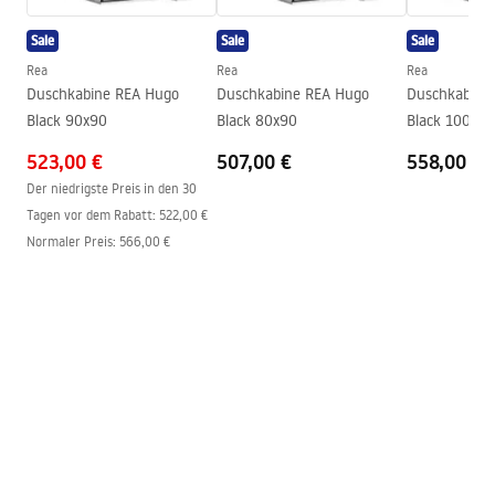
Wannenauslauf
Nein
Sale
Sale
Sale
Druckregelung
Ja
Montageanleitung
Rea
Rea
Rea
Anti-Calc System
Ja
shower_set.pdf
Duschkabine REA Hugo
Duschkabine REA Hugo
Duschkabine
Beschichtungstechnologie
PVD
Black 90x90
Black 80x90
Black 100x80
Anschlussmaß
150
mm
523,00 €
Pielęgnacja
507,00 €
558,00 €
Modell
LUNGO
Pielegnacja.pdf
Der niedrigste Preis in den 30
Tagen vor dem Rabatt:
522,00 €
Garantie
24 monate
Normaler Preis
:
566,00 €