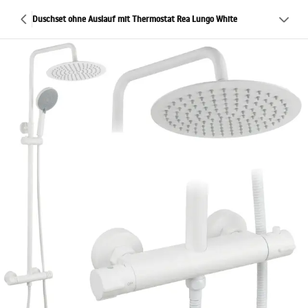
Duschset ohne Auslauf mit Thermostat Rea Lungo White