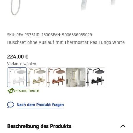
SKU
:
REA-P6731
ID
:
13006
EAN
:
5906366035029
Duschset ohne Auslauf mit Thermostat Rea Lungo White
224,00 €
Variante wählen
Versand heute
Nach dem Produkt fragen
Beschreibung des Produkts