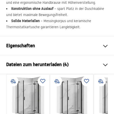
und eine ergonomische Handbrause mit Höhenverstellung.
Konstruktion ohne Auslauf
– spart Platz in der Duschkabine
und bietet maximale Bewegungsfreiheit.
Solide Materialien
– Messingkorpus und keramische
Thermostatkartusche garantieren Langlebigkeit.
Eigenschaften
Farbe
Weiß
Dateien zum herunterladen (4)
Material
Messing, ABS
Armaturtyp
Thermostat
Informations de sécurité
Montageart
Aufputz
Safety_Information_Shower_set.pdf
Höhenverstellung
Ja
Mindesthöhe
845
mm
Garantiebedingungen
Maximalhöhe
1205
mm
Warranty_Terms_and_Conditions_Faucets_-_5.pdf