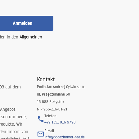
Anmelden
 den in den
Allgemeinen
Kontakt
993 auf dem
Podlasiak Andrzej Cylwik sp. k.
ul. Przędzalniana 60
15-688 Białystok
 Angebot
NIP 966-216-01-21
Telefon
issen um neue,
+49 1551 016 9790
rodukte. Wir
E-Mail
 den Import von
info@badezimmer-rea.de