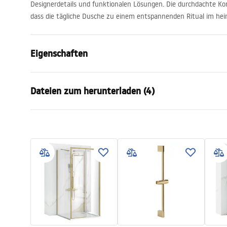
Designerdetails und funktionalen Lösungen. Die durchdachte Kon
dass die tägliche Dusche zu einem entspannenden Ritual im hei
Eigenschaften
Farbe
Gebürstetes
Dateien zum herunterladen (4)
Material
Messing, AB
Armaturtyp
Einhebel
Informations de sécurité
Garan
Montageart
Aufputz
Safety_Information_Shower_set.p
Warra
Höhenverstellung
Ja
df
Faucet
Mindesthöhe
950
mm
Maximalhöhe
1300
mm
Montageanleitung
Pielę
Wannenauslauf
Nein
shower_set.pdf
Pieleg
Druckregelung
Ja
Anti-Calc System
Ja