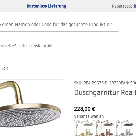
Kostenlose Lieferung
R
Rabattcode:
estseller
Sale
Über uns
Kontakt
 Gold
SKU
:
REA-P9673
ID
:
13729
EAN
:
59
Duschgarnitur Rea 
228,00 €
Variante wählen