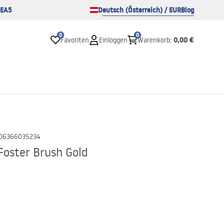
EA5
Deutsch (Österreich) / EUR
Blog
0
0
0,00 €
Favoriten
Einloggen
Warenkorb
:
06366035234
Foster Brush Gold