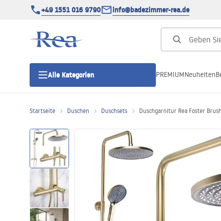
+49 1551 016 9790
info@badezimmer-rea.de
PREMIUM
Neuheiten
B
Alle Kategorien
Startseite
Duschen
Duschsets
Duschgarnitur Rea Foster Brush
Duschkabinen
Duschtüren
Duschwannen
Duschrinnen