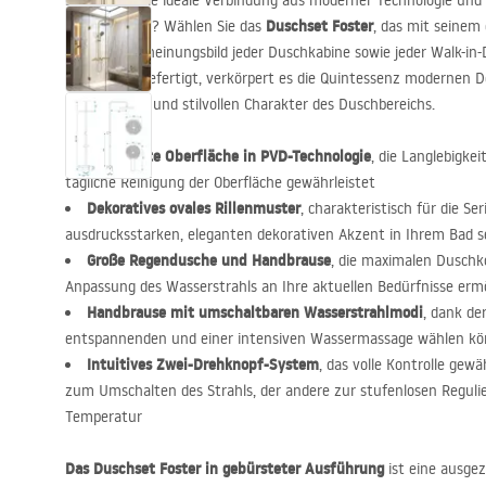
Suchen Sie die ideale Verbindung aus moderner Technologie und 
Duschset Foster
Duschbereich? Wählen Sie das
, das mit seinem 
und das Erscheinungsbild jeder Duschkabine sowie jeder Walk-in
zum Detail gefertigt, verkörpert es die Quintessenz modernen D
funktionalen und stilvollen Charakter des Duschbereichs.
Gebürstete Oberfläche in
PVD
-Technologie
, die Langlebigkei
tägliche Reinigung der Oberfläche gewährleistet
Dekoratives ovales Rillenmuster
, charakteristisch für die Ser
ausdrucksstarken, eleganten dekorativen Akzent in Ihrem Bad s
Große Regendusche und Handbrause
, die maximalen Duschk
Anpassung des Wasserstrahls an Ihre aktuellen Bedürfnisse erm
Handbrause mit umschaltbaren Wasserstrahlmodi
, dank der
entspannenden und einer intensiven Wassermassage wählen k
Intuitives Zwei-Drehknopf-System
, das volle Kontrolle gewä
zum Umschalten des Strahls, der andere zur stufenlosen Regul
Temperatur
Das Duschset Foster in gebürsteter Ausführung
ist eine ausge