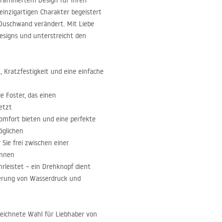
raffiniertem Design für Ihren
einzigartigen Charakter begeistert
-Duschwand verändert. Mit Liebe
esigns und unterstreicht den
t, Kratzfestigkeit und eine einfache
ie Foster, das einen
etzt
omfort bieten und eine perfekte
öglichen
 Sie frei zwischen einer
önnen
hrleistet – ein Drehknopf dient
ierung von Wasserdruck und
zeichnete Wahl für Liebhaber von