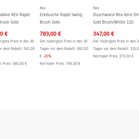
Rea
Rea
abine REA Rapid
Eckdusche Rapid Swing
Duschwand Rea Aero Om
Brush Gold
Brush Gold
Gold Brush/White 110
0 €
783,00 €
347,00 €
rigste Preis in den 30
Der niedrigste Preis in den 30
Der niedrigste Preis in den 
or dem Rabatt:
591,00
Tagen vor dem Rabatt:
982,00
Tagen vor dem Rabatt:
315,
€
-
20
%
Normaler Preis
:
379,00 €
r Preis
:
586,00 €
Normaler Preis
:
796,00 €