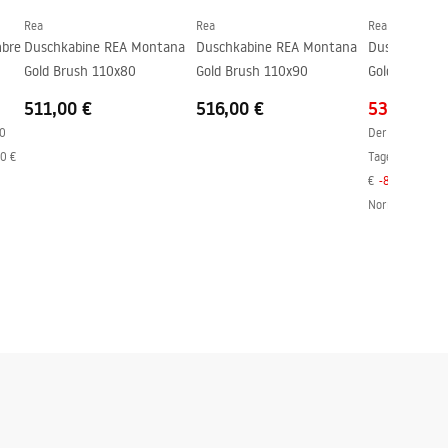
Rea
Rea
Rea
bre
Duschkabine REA Montana
Duschkabine REA Montana
Duschkabine
Gold Brush 110x80
Gold Brush 110x90
Gold Brush 1
511,00 €
516,00 €
530,00 €
30
Der niedrigste 
00 €
Tagen vor dem 
€
-
8
%
Normaler Preis