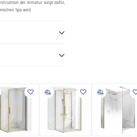
struktion der Armatur sorgt dafür,
mischen Spa wird.
 Gold
S
tiebedingungen
nty_Terms_and_Conditions_
s_-_5.pdf
gnacja
nacja.pdf