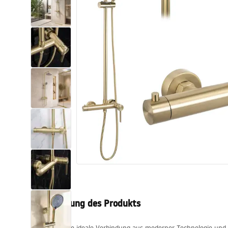
Toiletten
Waschbecken
Wannen und
Badewannenaufsätze
Badarmaturen
Duschen
Kitchen
Badezimmerzubehör und Möbel
Beschreibung des Produkts