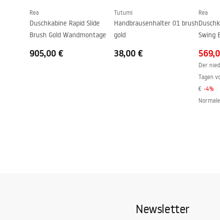
Rea
Tutumi
Rea
Beschichtungstechnologie
PVD
Duschkabine Rapid Slide
Handbrausenhalter 01 brush
Duschk
Anschlussmaß
150
mm
Brush Gold Wandmontage
gold
Swing 
Garantie
5 jahre
905,00 €
38,00 €
569,0
Der nied
Tagen v
€
-
4
%
Normale
Newsletter