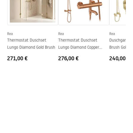
Seria
Primo
Montage
auf der Duschwanne oder auf
Montageanleitung
dem Boden
Kabina Primo Swing.pdf
Höhe
1900
mm
Rea
Rea
Rea
Kabinenrichtung
linke oder rechte
Thermostat Duschset
Thermostat Duschset
Duschgarnitu
Technische Zeichnung
Lungo Diamond Gold Brush
Lungo Diamond Copper
Brush Gold
Garantie
24 monate
PRIMO SWING DOOR WITH SIDE PANEL.pdf
Brush
271,00 €
276,00 €
240,00 €
Easy Clean Beschichtung
nein