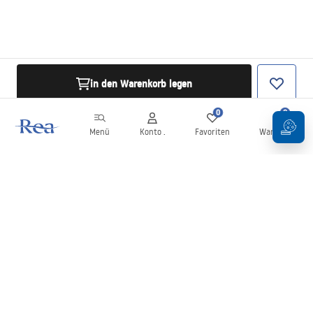
in den Warenkorb legen
0
0
Menü
Konto .
Favoriten
Warenkorb
Newsletter
Bleiben Sie über Neuigkeiten und Aktionen informiert!
Anmelden