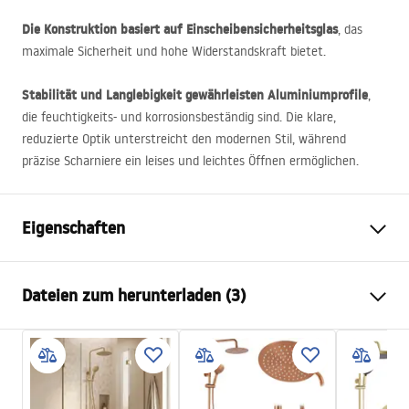
Die Konstruktion basiert auf Einscheibensicherheitsglas
, das
maximale Sicherheit und hohe Widerstandskraft bietet.
Stabilität und Langlebigkeit gewährleisten Aluminiumprofile
,
die feuchtigkeits- und korrosionsbeständig sind. Die klare,
reduzierte Optik unterstreicht den modernen Stil, während
präzise Scharniere ein leises und leichtes Öffnen ermöglichen.
Eigenschaften
Duschkabinenmasse
90x80
Dateien zum herunterladen (3)
Farbe der Armatur
Chrome
Duschkabine Typ
Ecke
Warunki bezpieczeństwa
Glasfarbe
Transparent 4mm
WARUNKI BEZPIECZENSTWA KABINY DRZWI
Öffnungsmethode
Pendeltür
PARAWANY.pdf