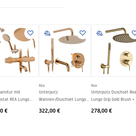
nt 4mm
geanleitung
 Primo Slide.pdf
schwanne oder auf dem Boden
echte
Rea
Rea
arnitur mit
Unterputz
Unterputz Duschset Re
stat REA Lungo
Wannen-/Duschset Lungo
Lungo Gri
Copper + BOX
0 €
322,00 €
278,00 €