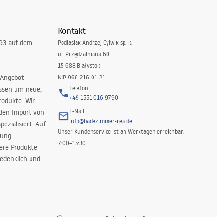
Kontakt
993 auf dem
Podlasiak Andrzej Cylwik sp. k.
ul. Przędzalniana 60
15-688 Białystok
 Angebot
NIP 966-216-01-21
Telefon
issen um neue,
+49 1551 016 9790
rodukte. Wir
E-Mail
 den Import von
info@badezimmer-rea.de
ezialisiert. Auf
Unser Kundenservice ist an Werktagen erreichbar:
rung
7:00–15:30
sere Produkte
edenklich und