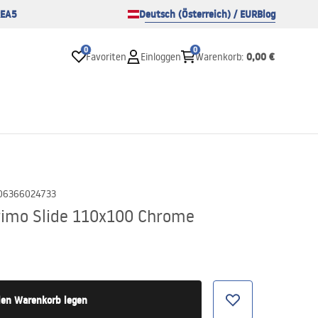
EA5
Deutsch (Österreich) / EUR
Blog
0
0
0,00 €
Favoriten
Einloggen
Warenkorb
:
06366024733
rimo Slide 110x100 Chrome
den Warenkorb legen