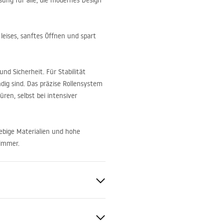
sung für alle, die modernes Design
n leises, sanftes Öffnen und spart
nd Sicherheit. Für Stabilität
dig sind. Das präzise Rollensystem
ren, selbst bei intensiver
lebige Materialien und hohe
zimmer.