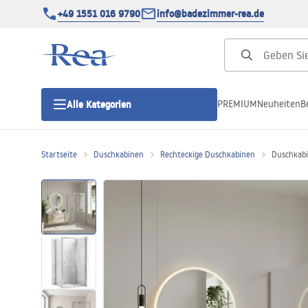
+49 1551 016 9790
info@badezimmer-rea.de
PREMIUM
Neuheiten
B
Alle Kategorien
Startseite
Duschkabinen
Rechteckige Duschkabinen
Duschkabi
Duschkabinen
Duschtüren
Duschwannen
Duschrinnen