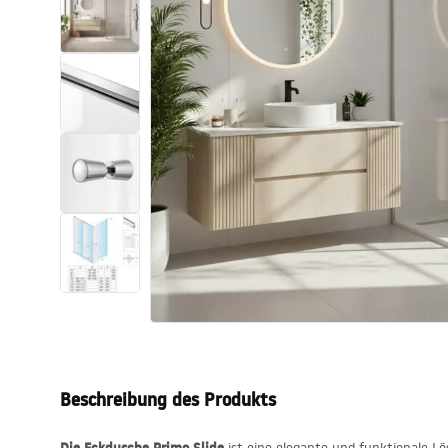
Toiletten
Waschbecken
Wannen und
Badewannenaufsätze
Badarmaturen
Duschen
Kitchen
Badezimmerzubehör und Möbel
Beschreibung des Produkts