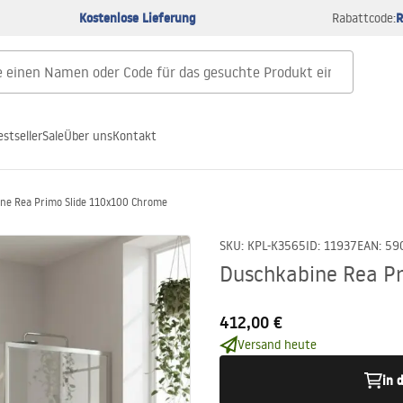
Kostenlose Lieferung
R
Rabattcode:
estseller
Sale
Über uns
Kontakt
ne Rea Primo Slide 110x100 Chrome
SKU
:
KPL-K3565
ID
:
11937
EAN
:
59
Duschkabine Rea P
412,00 €
Versand heute
in 