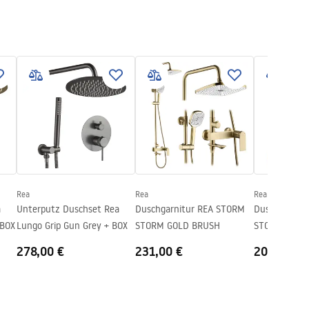
Rea
Rea
Rea
a
Unterputz Duschset Rea
Duschgarnitur REA STORM
Duschgarnit
p Gold Brush + BOX
Lungo Grip Gun Grey + BOX
STORM GOLD BRUSH
STORM GOLD
278,00 €
231,00 €
202,00 €