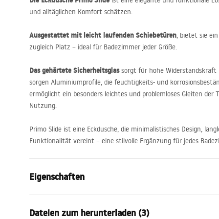
Die Eckdusche Primo Slide
ist eine elegante und funktionale Lö
und alltäglichen Komfort schätzen.
Ausgestattet mit leicht laufenden Schiebetüren
, bietet sie ei
zugleich Platz – ideal für Badezimmer jeder Größe.
Das gehärtete Sicherheitsglas
sorgt für hohe Widerstandskraft u
sorgen Aluminiumprofile, die feuchtigkeits- und korrosionsbestän
ermöglicht ein besonders leichtes und problemloses Gleiten der Tü
Nutzung.
Primo Slide ist eine Eckdusche, die minimalistisches Design, lang
Funktionalität vereint – eine stilvolle Ergänzung für jedes Bade
Eigenschaften
Duschkabinenmasse
110x100
Dateien zum herunterladen (3)
Farbe der Armatur
Chrome