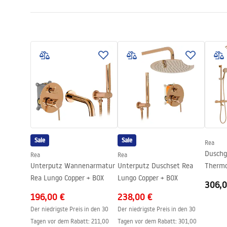
Duschkabine Typ
Ecke
Warunki bezpieczeństwa
Glasfarbe
Transpare
Monta
WARUNKI BEZPIECZENSTWA
Kabina
Öffnungsmethode
Schiebetür
KABINY DRZWI PARAWANY.pdf
Seria
Primo
Montage
auf der Du
Technische Zeichnung
Höhe
1900
mm
PRIMO SLIDE WITH SIDE PANEL.pdf
Kabinenrichtung
linke oder r
Garantie
24 monate
Sale
Sale
Rea
Easy Clean Beschichtung
nein
Duschg
Rea
Rea
Unterputz Wannenarmatur
Unterputz Duschset Rea
Thermo
Rea Lungo Copper + BOX
Lungo Copper + BOX
Copper
306,0
196,00 €
238,00 €
Der niedrigste Preis in den 30
Der niedrigste Preis in den 30
Tagen vor dem Rabatt:
211,00
Tagen vor dem Rabatt:
301,00