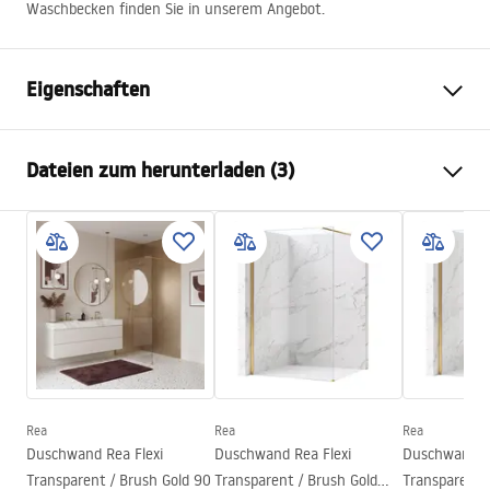
Waschbecken finden Sie in unserem Angebot.
Eigenschaften
Typ der Armatur
Wannen
Dateien zum herunterladen (3)
Montageart
Unterputz
Farbe
Chrom
Instrukcja montażu
Auslaufart
Feststehend
Faucet.pdf
Material
Messing, ABS
Auslauf Reichweite
160
mm
manual
Höhe
160
mm
manual podt.pdf
Beschichtungstechnologie
Chrome plating
Anschuss Durchmesser
½ Zoll
Rea
Rea
Rea
Garantiebedingungen
Duschwand Rea Flexi
Duschwand Rea Flexi
Duschwand Re
Garantie
5 jahre
Warranty_Terms_and_Conditions_Faucets_-_5.pdf
Transparent / Brush Gold 90
Transparent / Brush Gold
Transparent 