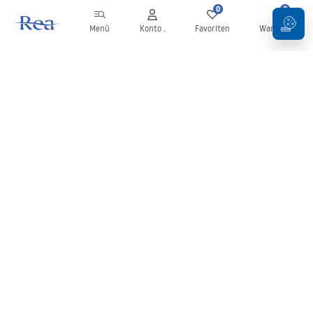
0
0
Menü
Konto .
Favoriten
Warenkorb
Newsletter
Bleiben Sie über Neuigkeiten und Aktionen informiert!
Anmelden
Mit der Eingabe und Bestätigung Ihrer Daten erklären Sie sich mit
dem Erhalt des Newsletters gemäß den in den
Allgemeinen
Geschäftsbedingungen
festgelegten Bedingungen einverstanden.