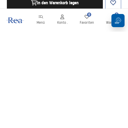
in den Warenkorb legen
0
0
Menü
Konto .
Favoriten
Warenkorb
Newsletter
Bleiben Sie über Neuigkeiten und Aktionen informiert!
Anmelden
Mit der Eingabe und Bestätigung Ihrer Daten erklären Sie sich mit
dem Erhalt des Newsletters gemäß den in den
Allgemeinen
Geschäftsbedingungen
festgelegten Bedingungen einverstanden.