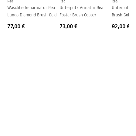
Anschuss Durchmesser
3/8 Zoll
Rea
Rea
Rea
Sicherheitsinformationen
Waschbeckenarmatur Rea
Unterputz Armatur Rea
Unterputz Ar
Garantie
5 jahre
Safety_Information_Faucets.pdf
Lungo Diamond Brush Gold
Foster Brush Copper
Brush Gold
77,00 €
73,00 €
92,00 €