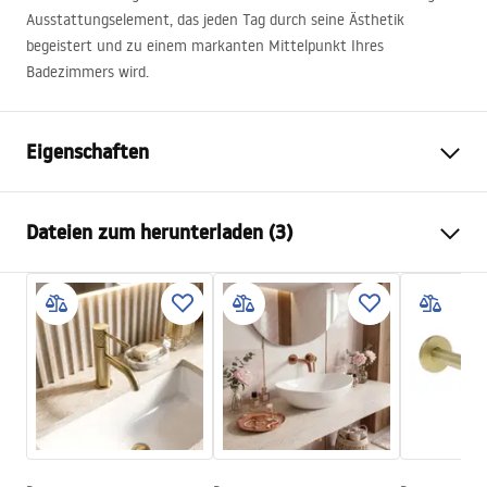
Ausstattungselement, das jeden Tag durch seine Ästhetik
begeistert und zu einem markanten Mittelpunkt Ihres
Badezimmers wird.
Eigenschaften
Typ der Armatur
Waschbecken
Dateien zum herunterladen (3)
Montageart
Standarmatur
Farbe
Chrom
Garantiebedingungen
Auslaufart
Feststehend
Warranty_Terms_and_Conditions_Faucets_-_5.pdf
Material
Messing
Auslauf Reichweite
160
mm
Montageanleitung
Höhe
295
mm
faucet.pdf
Beschichtungstechnologie
Chrome plating