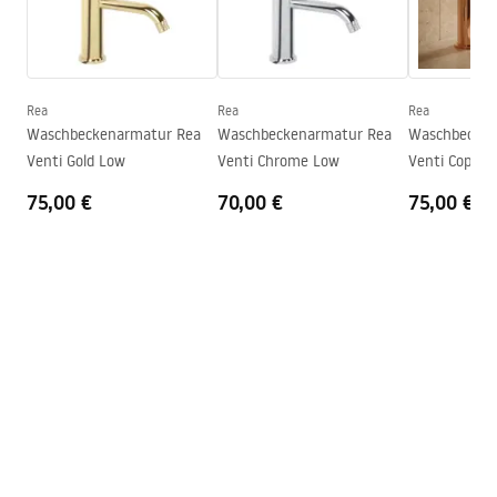
Auslauf Reichweite
160
mm
Montageanleitung
Höhe
295
mm
faucet.pdf
Beschichtungstechnologie
PVD
Anschuss Durchmesser
3/8 Zoll
Rea
Rea
Rea
Sicherheitsinformationen
Waschbeckenarmatur Rea
Waschbeckenarmatur Rea
Waschbecken
Garantie
5 jahre
Safety_Information_Faucets.pdf
Venti Gold Low
Venti Chrome Low
Venti Copper
75,00 €
70,00 €
75,00 €