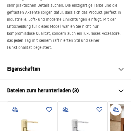
sehr praktischen Details suchen. Die einzigartige Farbe und die
gefrästen Akzente sorgen dafür, dass sich das Produkt perfekt in
industrielle, Loft- und moderne Einrichtungen einfügt. Mit der
Entscheidung für dieses Modell wählen Sie nicht nur
kompromisslose Qualität, sondern auch ein luxuriöses Accessoire,
das jeden Tag mit seinem raffinierten Stil und seiner
Funktionalität begeistert.
Eigenschaften
Typ der Armatur
Waschbecken
Dateien zum herunterladen (3)
Montageart
Standarmatur
Farbe
Gebürstetes Kupfer
Garantiebedingungen
Auslaufart
Feststehend
Warranty_Terms_and_Conditions_Faucets_-_5.pdf
Material
Messing