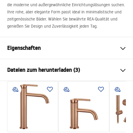
die moderne und außergewöhnliche Einrichtungslösungen suchen.
Ihre rohe, aber elegante Form passt ideal in minimalistische und
zeitgenössische Bäder. Wählen Sie bewährte
REA
-Qualität und
genießen Sie Design und Zuverlässigkeit jeden Tag.
Eigenschaften
Typ der Armatur
Waschbecken
Dateien zum herunterladen (3)
Montageart
Standarmatur
Farbe
Gebürsteter Stahl
Garantiebedingungen
Auslaufart
Feststehend
Warranty_Terms_and_Conditions_Faucets_-_5.pdf
Material
Messing
Auslauf Reichweite
110
mm
Montageanleitung
Höhe
165
mm
faucet.pdf
Beschichtungstechnologie
PVD