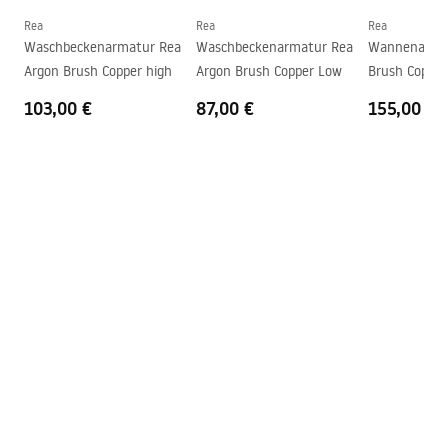
Anschuss Durchmesser
3/8 Zoll
Rea
Rea
Rea
Sicherheitsinformationen
Waschbeckenarmatur Rea
Waschbeckenarmatur Rea
Wannenarmat
Modell
JS-B348N
Safety_Information_Faucets.pdf
Argon Brush Copper high
Argon Brush Copper Low
Brush Copper
Garantie
5 jahre
103,00 €
87,00 €
155,00 €