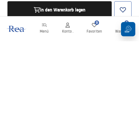
in den Warenkorb legen
0
0
Menü
Konto .
Favoriten
Warenkorb
Newsletter
Bleiben Sie über Neuigkeiten und Aktionen informiert!
Anmelden
Mit der Eingabe und Bestätigung Ihrer Daten erklären Sie sich mit
dem Erhalt des Newsletters gemäß den in den
Allgemeinen
Geschäftsbedingungen
festgelegten Bedingungen einverstanden.