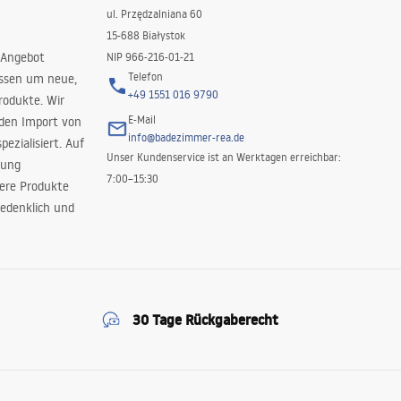
ul. Przędzalniana 60
15-688 Białystok
 Angebot
NIP 966-216-01-21
Telefon
issen um neue,
+49 1551 016 9790
rodukte. Wir
E-Mail
 den Import von
info@badezimmer-rea.de
ezialisiert. Auf
Unser Kundenservice ist an Werktagen erreichbar:
rung
7:00–15:30
sere Produkte
edenklich und
30 Tage Rückgaberecht