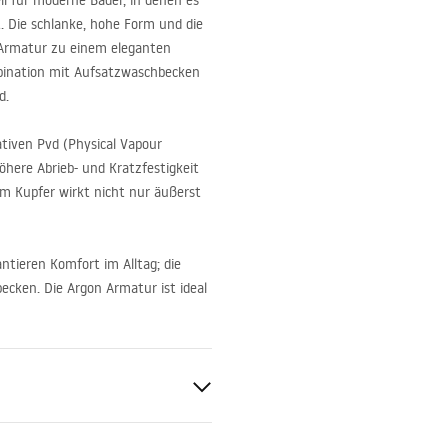
l für moderne Bäder, in denen es
. Die schlanke, hohe Form und die
 Armatur zu einem eleganten
mbination mit Aufsatzwaschbecken
d.
ativen Pvd (Physical Vapour
öhere Abrieb- und Kratzfestigkeit
em Kupfer wirkt nicht nur äußerst
ntieren Komfort im Alltag; die
cken. Die Argon Armatur ist ideal
en