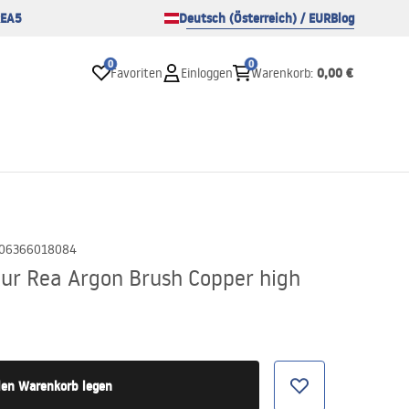
EA5
Deutsch (Österreich) / EUR
Blog
0
0
0,00 €
Favoriten
Einloggen
Warenkorb
:
06366018084
r Rea Argon Brush Copper high
den Warenkorb legen