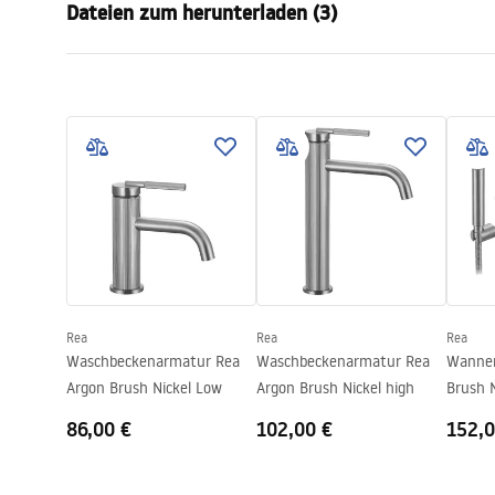
Dateien zum herunterladen (3)
Montageart
Standarmat
Farbe
Gebürstetes
Garantiebedingungen
Auslaufart
Feststehen
Monta
Warranty_Terms_and_Conditions_
faucet
Material
Messing
Faucets_-_5.pdf
Auslauf Reichweite
145
mm
Höhe
295
mm
Sicherheitsinformationen
Beschichtungstechnologie
PVD
Safety_Information_Faucets.pdf
Anschuss Durchmesser
3/8 Zoll
Garantie
5 jahre
Rea
Rea
Rea
Waschbeckenarmatur Rea
Waschbeckenarmatur Rea
Wannen
Argon Brush Nickel Low
Argon Brush Nickel high
Brush N
86,00 €
102,00 €
152,0