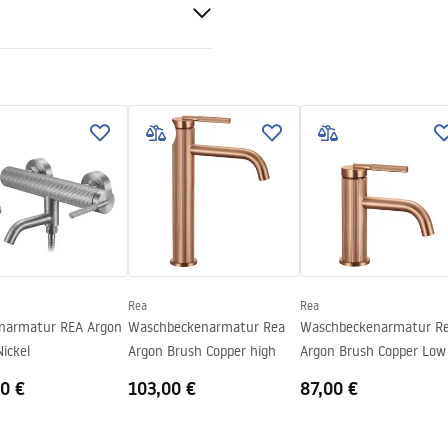
ur
 Kupfer
d
geanleitung
.pdf
Rea
Rea
armatur REA Argon
Waschbeckenarmatur Rea
Waschbeckenarmatur R
ickel
Argon Brush Copper high
Argon Brush Copper Low
0 €
103,00 €
87,00 €