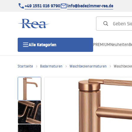
+49 1551 016 9790
info@badezimmer-rea.de
PREMIUM
Neuheiten
B
Alle Kategorien
Startseite
Badarmaturen
Waschbeckenarmaturen
Waschbecke
Duschkabinen
Duschtüren
Duschwannen
Duschrinnen