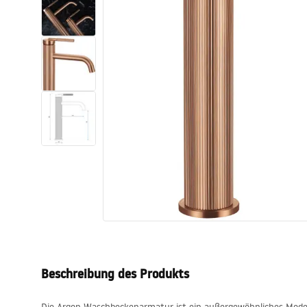
Toiletten
Waschbecken
Wannen und
Badewannenaufsätze
Badarmaturen
Duschen
Kitchen
Badezimmerzubehör und Möbel
Beschreibung des Produkts