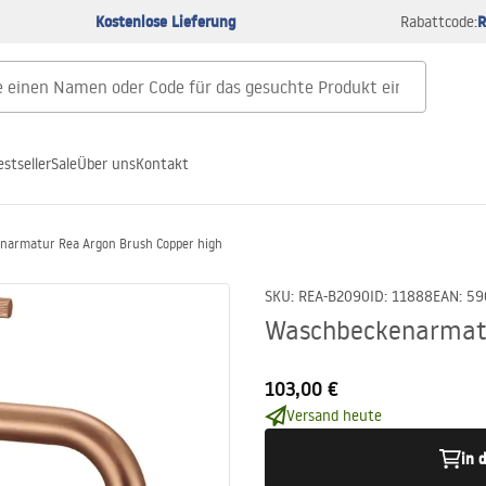
Kostenlose Lieferung
R
Rabattcode:
estseller
Sale
Über uns
Kontakt
narmatur Rea Argon Brush Copper high
SKU
:
REA-B2090
ID
:
11888
EAN
:
59
Waschbeckenarmatu
103,00 €
Versand heute
in 