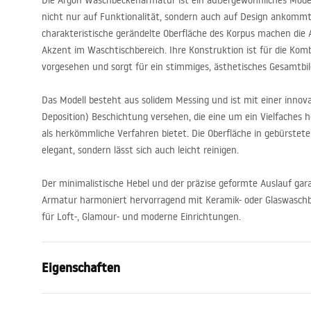
Die Argon Waschbeckenarmatur ist ein außergewöhnliches Model
nicht nur auf Funktionalität, sondern auch auf Design ankommt
charakteristische gerändelte Oberfläche des Korpus machen die
Akzent im Waschtischbereich. Ihre Konstruktion ist für die Ko
vorgesehen und sorgt für ein stimmiges, ästhetisches Gesamtbil
Das Modell besteht aus solidem Messing und ist mit einer innov
Deposition) Beschichtung versehen, die eine um ein Vielfaches h
als herkömmliche Verfahren bietet. Die Oberfläche in gebürstet
elegant, sondern lässt sich auch leicht reinigen.
Der minimalistische Hebel und der präzise geformte Auslauf gara
Armatur harmoniert hervorragend mit Keramik- oder Glaswaschbe
für Loft-, Glamour- und moderne Einrichtungen.
Eigenschaften
Typ der Armatur
Waschbeck