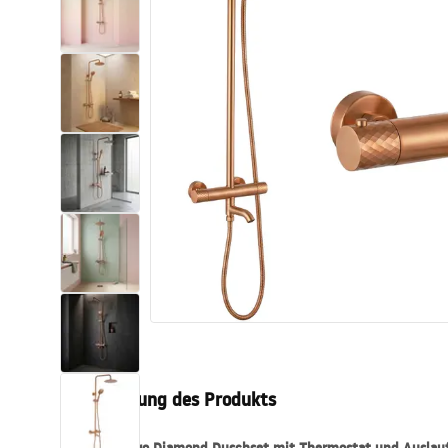
Toiletten
Waschbecken
Wannen und
Badewannenaufsätze
Badarmaturen
Duschen
Kitchen
Badezimmerzubehör und Möbel
Beschreibung des Produkts