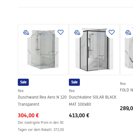
Armaturtyp
Thermostat
Informations de sécurité
Garan
Montageart
Aufputz
Safety_Information_Shower_set.p
Warra
Höhenverstellung
Ja
df
Faucet
Mindesthöhe
820
mm
Maximalhöhe
1170
mm
Montageanleitung
Wannenauslauf
Ja, schwenk
shower_set.pdf
Druckregelung
Ja
Anti-Calc System
Ja
Sale
Sale
Rea
Beschichtungstechnologie
PVD
FOLD 
Rea
Rea
Anschlussmaß
150
mm
Duschwand Rea Aero N 120
Duschkabine SOLAR BLACK
Garantie
24 monate
Transparent
MAT 100x80
289,0
304,00 €
413,00 €
Der niedrigste Preis in den 30
Tagen vor dem Rabatt:
372,00