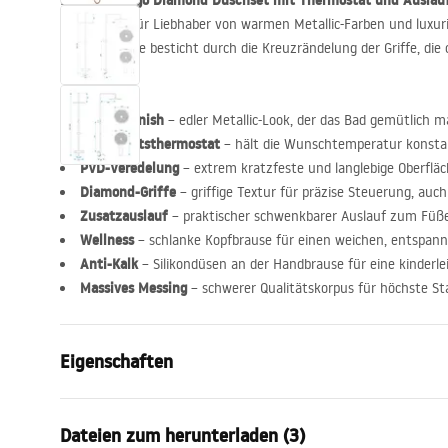
Rea Lungo Diamond Duschset mit Thermostat und Auslau
Das
Copper)
ist für Liebhaber von warmen Metallic-Farben und luxur
Diamond-Serie besticht durch die Kreuzrändelung der Griffe, die
erinnert.
Kupfer-Finish
– edler Metallic-Look, der das Bad gemütlich 
Sicherheitsthermostat
– hält die Wunschtemperatur konsta
PVD
-Veredelung
– extrem kratzfeste und langlebige Oberfl
Diamond-Griffe
– griffige Textur für präzise Steuerung, auc
Zusatzauslauf
– praktischer schwenkbarer Auslauf zum Füße
Wellness
– schlanke Kopfbrause für einen weichen, entspan
Anti-Kalk
– Silikondüsen an der Handbrause für eine kinderle
Massives Messing
– schwerer Qualitätskorpus für höchste Stab
Eigenschaften
Farbe
Gebürstetes
Dateien zum herunterladen (3)
Material
Messing, AB