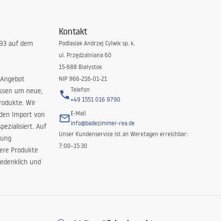
Kontakt
993 auf dem
Podlasiak Andrzej Cylwik sp. k.
ul. Przędzalniana 60
15-688 Białystok
 Angebot
NIP 966-216-01-21
Telefon
issen um neue,
+49 1551 016 9790
rodukte. Wir
E-Mail
 den Import von
info@badezimmer-rea.de
ezialisiert. Auf
Unser Kundenservice ist an Werktagen erreichbar:
rung
7:00–15:30
sere Produkte
edenklich und