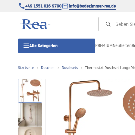
+49 1551 016 9790
info@badezimmer-rea.de
PREMIUM
Neuheiten
B
Alle Kategorien
Startseite
Duschen
Duschsets
Thermostat Duschset Lungo Di
Duschkabinen
Duschtüren
Duschwannen
Duschrinnen