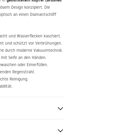
f
gebürstetem Kupfer (Brushed
in
iösem Design konzipiert. Die
 optisch an einen Diamantschliff
macht und Wasserflecken kaschiert.
nt und schützt vor Verbrühungen.
äche durch moderne Vakuumtechnik.
h mit Seife an den Händen.
waschen oder Eimerfüllen.
nenden Regenstrahl.
ichte Reinigung.
ilität.
 Kupfer
S