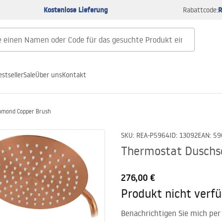
Kostenlose Lieferung
R
Rabattcode:
estseller
Sale
Über uns
Kontakt
amond Copper Brush
SKU
:
REA-P5964
ID
:
13092
EAN
:
59
Thermostat Duschs
276,00 €
Produkt nicht verf
Benachrichtigen Sie mich per 