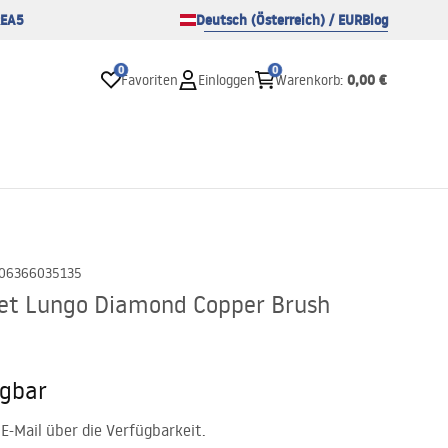
EA5
Deutsch (Österreich) / EUR
Blog
0
0
0,00 €
Favoriten
Einloggen
Warenkorb
:
06366035135
et Lungo Diamond Copper Brush
ügbar
E-Mail über die Verfügbarkeit.