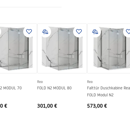
tiebedingungen
nty_Terms_and_Conditions_
s_-_5.pdf
bar
Rea
Rea
N2 MODUL 70
FOLD N2 MODUL 80
Falttür Duschkabine Rea
FOLD Modul N2
0 €
301,00 €
573,00 €