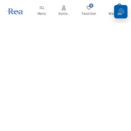
0
0
Menü
Konto .
Favoriten
Warenkorb
Newsletter
Bleiben Sie über Neuigkeiten und Aktionen informiert!
Anmelden
Mit der Eingabe und Bestätigung Ihrer Daten erklären Sie sich mit
dem Erhalt des Newsletters gemäß den in den
Allgemeinen
Geschäftsbedingungen
festgelegten Bedingungen einverstanden.