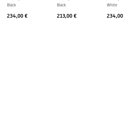
Black
Black
White
Easy Clean Beschichtung
ja, auf einer Seite der Scheibe
234,00 €
213,00 €
234,00 €