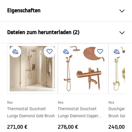
Eigenschaften
Duschkabinenmasse
140
Dateien zum herunterladen (2)
Farbe der Armatur
Chrome
Duschkabine Typ
Walk-In
Sicherheitsinformationen
Glasfarbe
getöntes Bronze 8mm
WARUNKI BEZPIECZENSTWA KABINY DRZWI
Seria
Flexi
PARAWANY.pdf
Montage
auf der Duschwanne oder auf
dem Boden
Montageanleitung
Höhe
1950
mm
Instrukcja_monta__u___cianki_Flexi.pdf
Kabinenrichtung
universell
Rea
Rea
Rea
Garantie
24 monate
Thermostat Duschset
Thermostat Duschset
Duschgarnitu
Lungo Diamond Gold Brush
Lungo Diamond Copper
Brush Gold
Easy Clean Beschichtung
ja, auf einer Seite der Scheibe
Brush
271,00 €
276,00 €
240,00 €