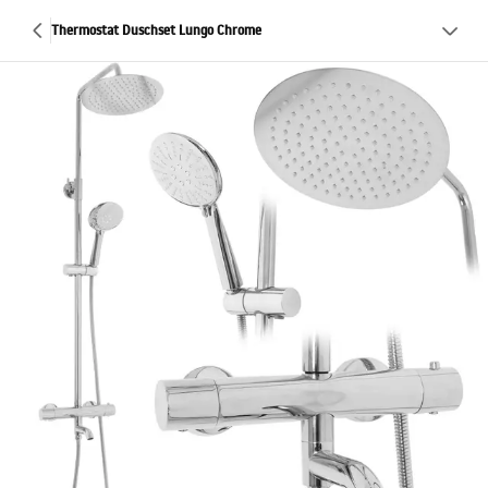
Thermostat Duschset Lungo Chrome