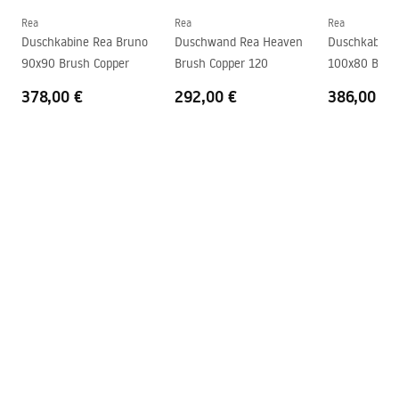
Druckregelung
Ja
Rea
Rea
Rea
Montageanleitung
Duschkabine Rea Bruno
Duschwand Rea Heaven
Duschkabine
Anti-Calc System
Ja
shower_set.pdf
90x90 Brush Copper
Brush Copper 120
100x80 Brus
Beschichtungstechnologie
Chrome plating
378,00 €
292,00 €
386,00 €
Anschlussmaß
150
mm
Garantie
24 monate