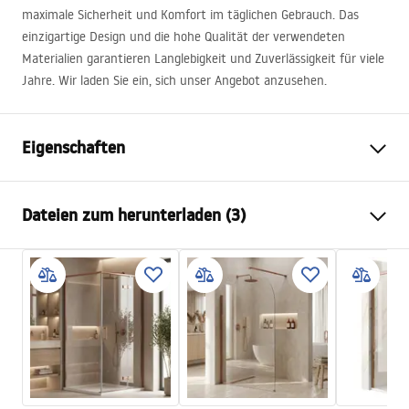
maximale Sicherheit und Komfort im täglichen Gebrauch. Das
einzigartige Design und die hohe Qualität der verwendeten
Materialien garantieren Langlebigkeit und Zuverlässigkeit für viele
Jahre. Wir laden Sie ein, sich unser Angebot anzusehen.
Eigenschaften
Farbe
Chrom
Dateien zum herunterladen (3)
Material
Messing, ABS
Armaturtyp
Thermostat
Informations de sécurité
Montageart
Aufputz
Safety_Information_Shower_set.pdf
Höhenverstellung
Ja
Mindesthöhe
820
mm
Garantiebedingungen
Maximalhöhe
1170
mm
Warranty_Terms_and_Conditions_Faucets_-_5.pdf
Wannenauslauf
Ja, schwenkbar