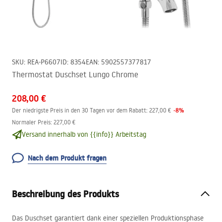
SKU
:
REA-P6607
ID
:
8354
EAN
:
5902557377817
Thermostat Duschset Lungo Chrome
208,00 €
-
8
%
Der niedrigste Preis in den 30 Tagen vor dem Rabatt:
227,00 €
Normaler Preis
:
227,00 €
Versand innerhalb von {{info}} Arbeitstag
Nach dem Produkt fragen
Beschreibung des Produkts
Das Duschset garantiert dank einer speziellen Produktionsphase