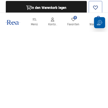
in den Warenkorb legen
0
0
Menü
Konto .
Favoriten
Warenkorb
Newsletter
Bleiben Sie über Neuigkeiten und Aktionen informiert!
Anmelden
Mit der Eingabe und Bestätigung Ihrer Daten erklären Sie sich mit
dem Erhalt des Newsletters gemäß den in den
Allgemeinen
Geschäftsbedingungen
festgelegten Bedingungen einverstanden.