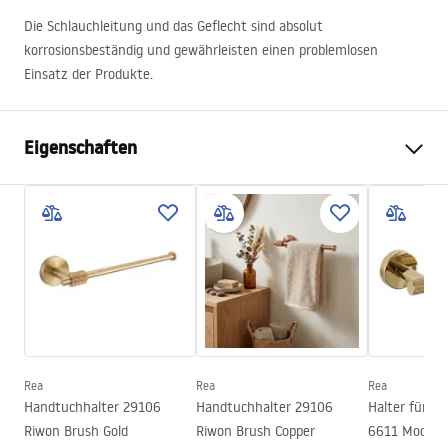
Die Schlauchleitung und das Geflecht sind absolut
korrosionsbeständig und gewährleisten einen problemlosen
Einsatz der Produkte.
Eigenschaften
Farbe
Gebürsteter Stahl
Material
Metall
Montageart
Zum Anschrauben
Breite
605
mm
Höhe
80
mm
Tiefe
50
mm
Rea
Rea
Rea
Serie
Modern
Handtuchhalter 29106
Handtuchhalter 29106
Halter für To
Garantie
24 monate
Riwon Brush Gold
Riwon Brush Copper
6611 Modern