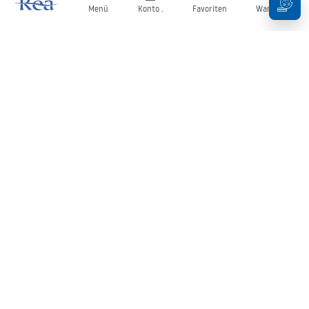
Menü
Konto .
Favoriten
Warenkorb
Newsletter
Bleiben Sie über Neuigkeiten und Aktionen informiert!
Anmelden
Mit der Eingabe und Bestätigung Ihrer Daten erklären Sie sich mit
dem Erhalt des Newsletters gemäß den in den
Allgemeinen
Geschäftsbedingungen
festgelegten Bedingungen einverstanden.