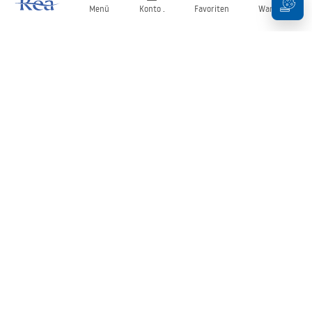
Menü
Konto .
Favoriten
Warenkorb
Newsletter
Bleiben Sie über Neuigkeiten und Aktionen informiert!
Anmelden
Mit der Eingabe und Bestätigung Ihrer Daten erklären Sie sich mit
dem Erhalt des Newsletters gemäß den in den
Allgemeinen
Geschäftsbedingungen
festgelegten Bedingungen einverstanden.