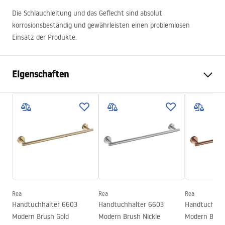
Die Schlauchleitung und das Geflecht sind absolut
korrosionsbeständig und gewährleisten einen problemlosen
Einsatz der Produkte.
Eigenschaften
Farbe
Gebürstetes Gold
Material
Metall
Montageart
Zum Anschrauben
Breite
605
mm
Höhe
50
mm
Tiefe
80
mm
Rea
Rea
Rea
Serie
Modern
Handtuchhalter 6603
Handtuchhalter 6603
Handtuchhal
Garantie
24 monate
Modern Brush Gold
Modern Brush Nickle
Modern Brus