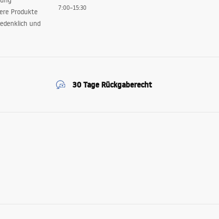
rung
7:00–15:30
sere Produkte
edenklich und
30 Tage Rückgaberecht