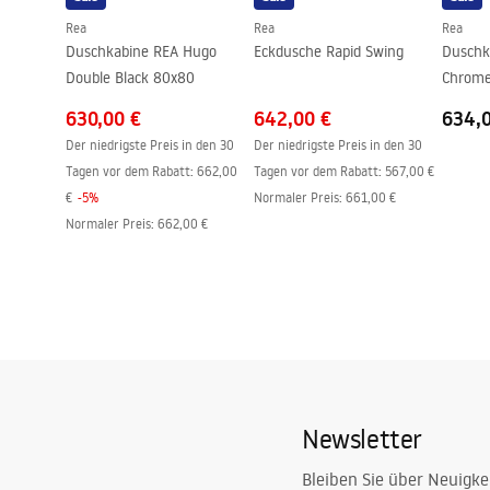
Beschichtungstechnologie
PVD
Rea
Rea
Rea
Anschlussmaß
150
mm
Duschkabine REA Hugo
Eckdusche Rapid Swing
Duschka
Garantie
24 monate
Double Black 80x80
Chrom
630,00 €
642,00 €
634,
Der niedrigste Preis in den 30
Der niedrigste Preis in den 30
Tagen vor dem Rabatt:
662,00
Tagen vor dem Rabatt:
567,00 €
€
-
5
%
Normaler Preis
:
661,00 €
Normaler Preis
:
662,00 €
Newsletter
Bleiben Sie über Neuigke