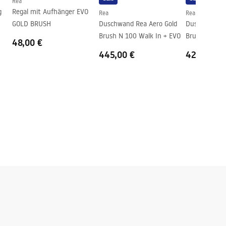
Rea
g
Regal mit Aufhänger EVO
Rea
Rea
GOLD BRUSH
Duschwand Rea Aero Gold
Duschwand R
Brush N 100 Walk In + EVO
Brush N 90 W
48,00 €
445,00 €
426,00 €