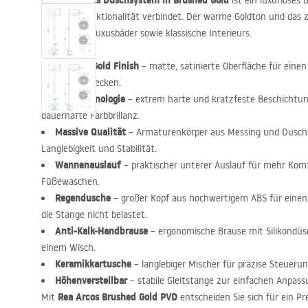
Rea Arcos Duschsystem in Brushed Gold
Das
ist ein luxuriöses 
höchster Funktionalität verbindet. Der warme Goldton und das z
in moderne Luxusbäder sowie klassische Interieurs.
Brushed Gold Finish
– matte, satinierte Oberfläche für eine
und Wasserflecken.
PVD
-Technologie
– extrem harte und kratzfeste Beschichtu
dauerhafte Farbbrillanz.
Massive Qualität
– Armaturenkörper aus Messing und Duschs
Langlebigkeit und Stabilität.
Wannenauslauf
– praktischer unterer Auslauf für mehr Kom
Füßewaschen.
Regendusche
– großer Kopf aus hochwertigem
ABS
für einen
die Stange nicht belastet.
Anti-Kalk-Handbrause
– ergonomische Brause mit Silikondüs
einem Wisch.
Keramikkartusche
– langlebiger Mischer für präzise Steueru
Höhenverstellbar
– stabile Gleitstange zur einfachen Anpassu
Rea Arcos Brushed Gold
PVD
Mit
entscheiden Sie sich für ein P