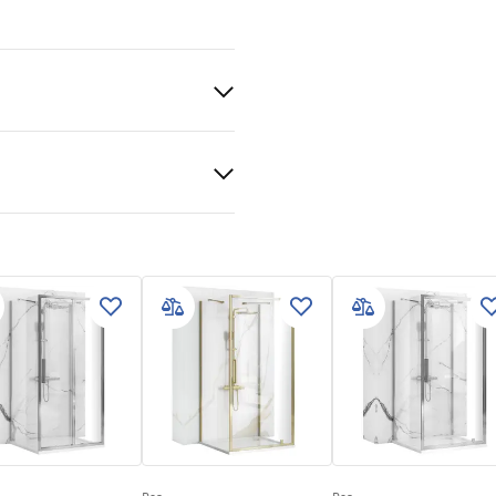
 Gold
Messing, ABS
tiebedingungen
nty_Terms_and_Conditions_
s_-_5.pdf
bar