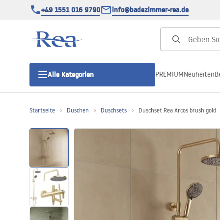
+49 1551 016 9790
info@badezimmer-rea.de
PREMIUM
Neuheiten
B
Alle Kategorien
Startseite
Duschen
Duschsets
Duschset Rea Arcos brush gold
Duschkabinen
Duschtüren
Duschwannen
Duschrinnen