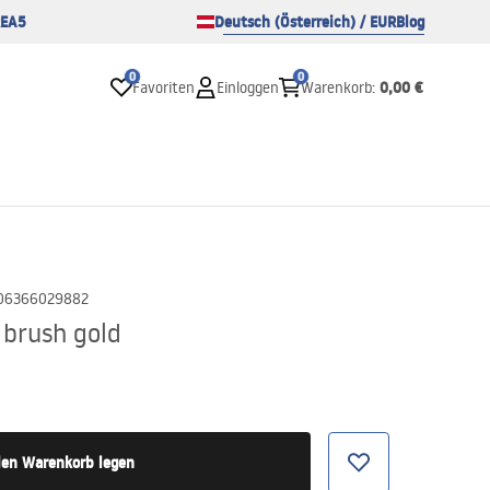
EA5
Deutsch (Österreich) / EUR
Blog
0
0
0,00 €
Favoriten
Einloggen
Warenkorb
:
06366029882
 brush gold
den Warenkorb legen