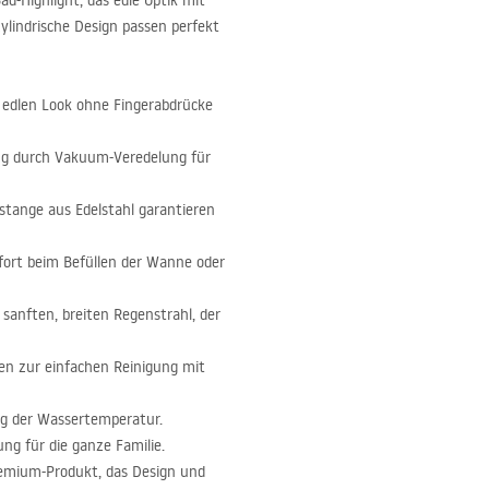
Bad-Highlight, das edle Optik mit
ylindrische Design passen perfekt
n edlen Look ohne Fingerabdrücke
ng durch Vakuum-Veredelung für
tange aus Edelstahl garantieren
fort beim Befüllen der Wanne oder
 sanften, breiten Regenstrahl, der
en zur einfachen Reinigung mit
ng der Wassertemperatur.
ng für die ganze Familie.
remium-Produkt, das Design und