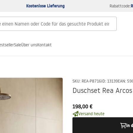
Kostenlose Lieferung
R
Rabattcode:
estseller
Sale
Über uns
Kontakt
SKU
:
REA-P8716
ID
:
13139
EAN
:
59
Duschset Rea Arcos
198,00 €
Versand heute
in 