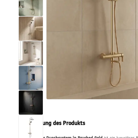
Toiletten
Waschbecken
Wannen und
Badewannenaufsätze
Badarmaturen
Duschen
Kitchen
Badezimmerzubehör und Möbel
Beschreibung des Produkts