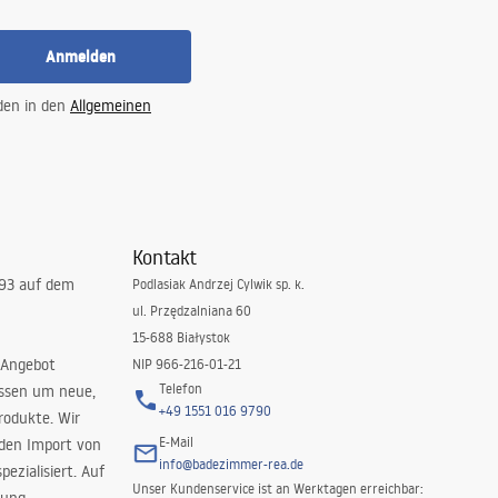
Anmelden
 den in den
Allgemeinen
Kontakt
993 auf dem
Podlasiak Andrzej Cylwik sp. k.
ul. Przędzalniana 60
15-688 Białystok
 Angebot
NIP 966-216-01-21
Telefon
issen um neue,
+49 1551 016 9790
rodukte. Wir
E-Mail
 den Import von
info@badezimmer-rea.de
ezialisiert. Auf
Unser Kundenservice ist an Werktagen erreichbar: