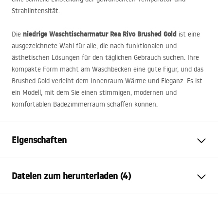
Strahlintensität.
niedrige Waschtischarmatur Rea Rivo Brushed Gold
Die
ist eine
ausgezeichnete Wahl für alle, die nach funktionalen und
ästhetischen Lösungen für den täglichen Gebrauch suchen. Ihre
kompakte Form macht am Waschbecken eine gute Figur, und das
Brushed Gold verleiht dem Innenraum Wärme und Eleganz. Es ist
ein Modell, mit dem Sie einen stimmigen, modernen und
komfortablen Badezimmerraum schaffen können.
Eigenschaften
Typ der Armatur
Waschbecken
Dateien zum herunterladen (4)
Montageart
Aufsatzwaschbecken,
Standarmatur
Garantiebedingungen
Farbe
Gebürstetes Gold