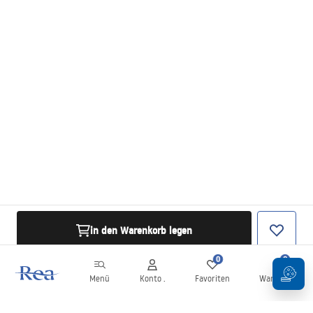
in den Warenkorb legen
0
0
Menü
Konto .
Favoriten
Warenkorb