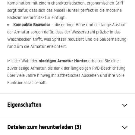
Kombination mit einem charakteristischen, ergonomischen Griff
sorgt dafür, dass sich das Modell Hunter perfekt in die moderne
Badezimmerarchitektur einfügt.
Kompakte Bauweise
– die geringe Höhe und der lange Auslauf
der Armatur sorgen dafür, dass der Wasserstrahl präzise in das
Waschbecken trifft, was Spritzer reduziert und die Sauberhaltung
rund um die Armatur erleichtert.
niedrigen Armatur Hunter
Mit der Wahl der
erhalten Sie eine
zuverlässige Armatur, die dank der langlebigen
PVD
-Beschichtung
über viele Jahre hinweg ihr ästhetisches Aussehen und ihre volle
Funktionalität behält.
Eigenschaften
Typ der Armatur
Waschbecken
Dateien zum herunterladen (3)
Montageart
Standarmatur