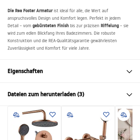
Die Rea Foster Armatur
ist ideal für alle, die Wert auf
anspruchsvolles Design und Komfort legen. Perfekt in jedem
gebürsteten Finish
Riffelung
Detail – vom
bis zur präzisen
– sie
wird zum edlen Blickfang Ihres Badezimmers. Die robuste
Konstruktion und die
REA
-Qualitätsgarantie gewährleisten
Zuverlässigkeit und Komfort für viele Jahre.
Eigenschaften
Typ der Armatur
Waschbecken
Dateien zum herunterladen (3)
Montageart
Standarmatur
Farbe
Gebürstetes Gold
Garantiebedingungen
Auslaufart
Feststehend
Warranty_Terms_and_Conditions_Faucets_-_5.pdf
Material
Messing
Auslauf Reichweite
120
mm