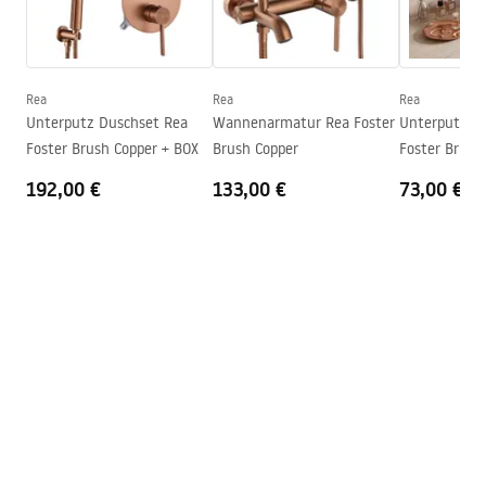
Montageanleitung
Höhe
182
mm
faucet.pdf
Beschichtungstechnologie
PVD
Anschuss Durchmesser
3/8 Zoll
Rea
Rea
Rea
Sicherheitsinformationen
Unterputz Duschset Rea
Wannenarmatur Rea Foster
Unterputz A
Garantie
5 jahre
Safety_Information_Faucets.pdf
Foster Brush Copper + BOX
Brush Copper
Foster Brush
192,00 €
133,00 €
73,00 €