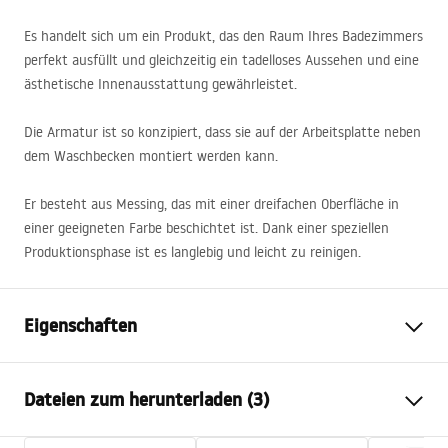
Es handelt sich um ein Produkt, das den Raum Ihres Badezimmers
perfekt ausfüllt und gleichzeitig ein tadelloses Aussehen und eine
ästhetische Innenausstattung gewährleistet.
Die Armatur ist so konzipiert, dass sie auf der Arbeitsplatte neben
dem Waschbecken montiert werden kann.
Er besteht aus Messing, das mit einer dreifachen Oberfläche in
einer geeigneten Farbe beschichtet ist. Dank einer speziellen
Produktionsphase ist es langlebig und leicht zu reinigen.
Eigenschaften
Typ der Armatur
Waschbecken
Dateien zum herunterladen (3)
Montageart
Standarmatur
Farbe
Gebürsteter Stahl