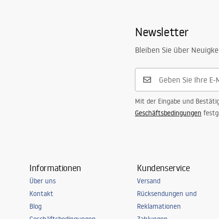
Faucets_-_5.pdf
Auslauf Reichweite
120
mm
Newsletter
Höhe
165
mm
Sicherheitsinformationen
Beschichtungstechnologie
PVD
Safety_Information_Faucets.pdf
Bleiben Sie über Neuigke
Anschuss Durchmesser
3/8 Zoll
Garantie
5 jahre
Mit der Eingabe und Bestäti
Geschäftsbedingungen
festg
Informationen
Kundenservice
Über uns
Versand
Kontakt
Rücksendungen und
Blog
Reklamationen