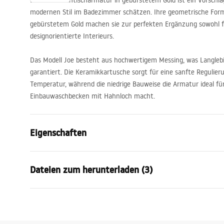
Die Joe Waschtischarmatur in gebürstetem Gold ist ein Vorschlag
modernen Stil im Badezimmer schätzen. Ihre geometrische Form 
gebürstetem Gold machen sie zur perfekten Ergänzung sowohl fü
designorientierte Interieurs.
Das Modell Joe besteht aus hochwertigem Messing, was Langlebi
garantiert. Die Keramikkartusche sorgt für eine sanfte Regulier
Temperatur, während die niedrige Bauweise die Armatur ideal fü
Einbauwaschbecken mit Hahnloch macht.
Eigenschaften
Typ der Armatur
Waschbeck
Dateien zum herunterladen (3)
Montageart
Standarmat
Farbe
Gebürstetes
Garantiebedingungen
Auslaufart
Feststehen
Monta
Warranty_Terms_and_Conditions_
faucet
Material
Messing