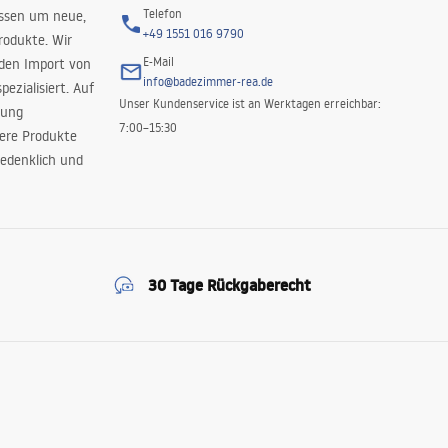
Telefon
issen um neue,
+49 1551 016 9790
rodukte. Wir
E-Mail
 den Import von
info@badezimmer-rea.de
ezialisiert. Auf
Unser Kundenservice ist an Werktagen erreichbar:
rung
7:00–15:30
sere Produkte
edenklich und
30 Tage Rückgaberecht