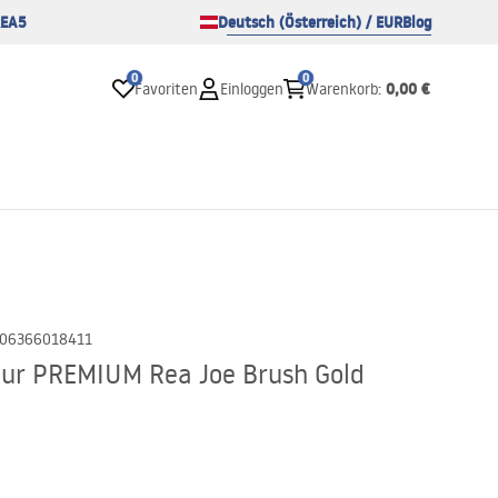
EA5
Deutsch (Österreich) / EUR
Blog
0
0
0,00 €
Favoriten
Einloggen
Warenkorb
:
06366018411
r PREMIUM Rea Joe Brush Gold