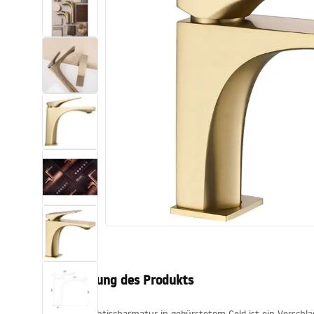
Toiletten
Waschbecken
Wannen und
Badewannenaufsätze
Badarmaturen
Duschen
Kitchen
Badezimmerzubehör und Möbel
Beschreibung des Produkts