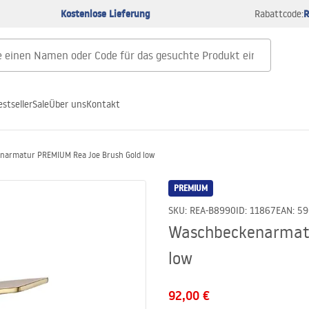
Kostenlose Lieferung
R
Rabattcode:
estseller
Sale
Über uns
Kontakt
narmatur PREMIUM Rea Joe Brush Gold low
PREMIUM
SKU
:
REA-B8990
ID
:
11867
EAN
:
59
Waschbeckenarmatu
low
92,00 €