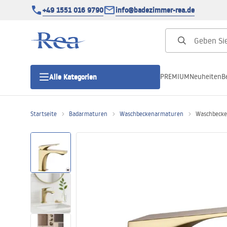
+49 1551 016 9790
info@badezimmer-rea.de
PREMIUM
Neuheiten
B
Alle Kategorien
Startseite
Badarmaturen
Waschbeckenarmaturen
Waschbecke
Duschkabinen
Duschtüren
Duschwannen
Duschrinnen