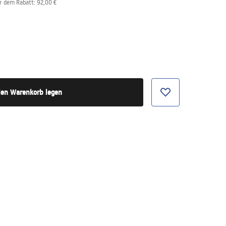
or dem Rabatt:
92,00 €
den Warenkorb legen