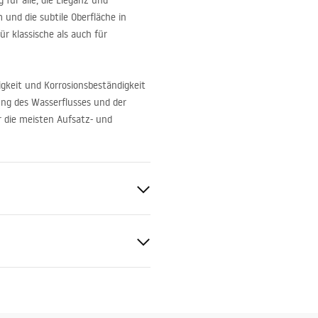
 für alle, die Eleganz und
und die subtile Oberfläche in
r klassische als auch für
gkeit und Korrosionsbeständigkeit
ung des Wasserflusses und der
r die meisten Aufsatz- und
en
ur
 Gold
d
geanleitung
.pdf