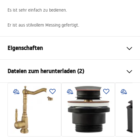
Es ist sehr einfach zu bedienen.
Er ist aus stilvollem Messing gefertigt.
Eigenschaften
Typ der Armatur
Wannen
Dateien zum herunterladen (2)
Montageart
Wandmontage
Farbe
Schwarz
Instrukcja montażu
Auslaufart
Schwenkbar
Faucet.pdf
Material
Messing
Auslauf Reichweite
150
mm
Garantiebedingungen
Höhe
245
mm
Warranty_Terms_and_Conditions_Faucets_-_5.pdf
Beschichtungstechnologie
Electroplating