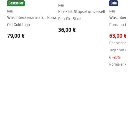
Bestseller
Sale
Anschuss Durchmesser
½ Zoll
Rea
Rea
Klik-Klak Stöpsel universell
Rea
Anschlussmaß
150
mm
Waschbeckenarmatur Bona
Waschbecken
Rea Old Black
Garantie
5 jahre
Old Gold high
Romano Old 
36,00 €
79,00 €
63,00 €
Der niedrigste 
Tagen vor dem 
€
-
20
%
Normaler Preis