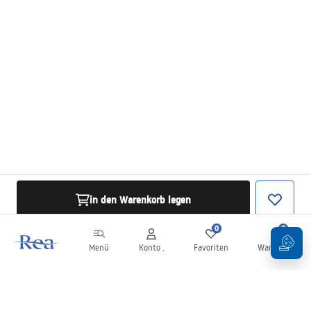
in den Warenkorb legen
0
0
Menü
Konto .
Favoriten
Warenkorb
Newsletter