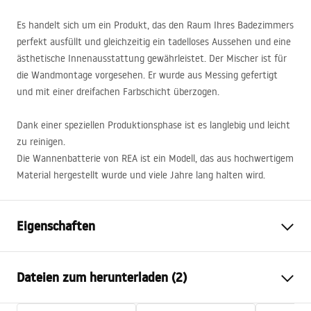
Es handelt sich um ein Produkt, das den Raum Ihres Badezimmers
perfekt ausfüllt und gleichzeitig ein tadelloses Aussehen und eine
ästhetische Innenausstattung gewährleistet. Der Mischer ist für
die Wandmontage vorgesehen. Er wurde aus Messing gefertigt
und mit einer dreifachen Farbschicht überzogen.
Dank einer speziellen Produktionsphase ist es langlebig und leicht
zu reinigen.
Die Wannenbatterie von
REA
ist ein Modell, das aus hochwertigem
Material hergestellt wurde und viele Jahre lang halten wird.
Eigenschaften
Typ der Armatur
Wannen
Dateien zum herunterladen (2)
Montageart
Wandmontage
Farbe
Weiß/Gold