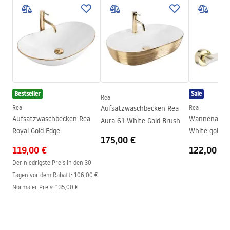
Instrukcja montażu
Auslaufart
Feststehend
Faucet.pdf
Material
Messing
Auslauf Reichweite
170
mm
Garantiebedingungen
Höhe
105
mm
Warranty_Terms_and_Conditions_Faucets_-_5.pdf
Beschichtungstechnologie
PVD / Electroplating
Bestseller
Sale
Anschuss Durchmesser
½ Zoll
Rea
Rea
Aufsatzwaschbecken Rea
Rea
Anschlussmaß
150
mm
Aufsatzwaschbecken Rea
Wannenarmatur REA
Aura 61 White Gold Brush
Garantie
5 jahre
Royal Gold Edge
White gold
175,00 €
119,00 €
122,00 €
Der niedrigste Preis in den 30
Tagen vor dem Rabatt:
106,00 €
Normaler Preis
:
135,00 €