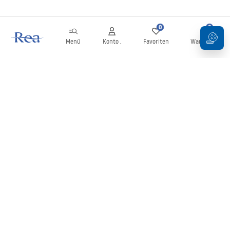
0
0
Menü
Konto .
Favoriten
Warenkorb
Newsletter
Bleiben Sie über Neuigkeiten und Aktionen informiert!
Anmelden
Mit der Eingabe und Bestätigung Ihrer Daten erklären Sie sich mit
dem Erhalt des Newsletters gemäß den in den
Allgemeinen
Geschäftsbedingungen
festgelegten Bedingungen einverstanden.