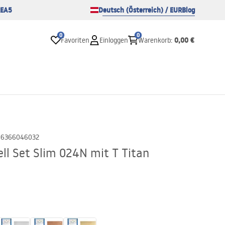
EA5
Deutsch (Österreich) / EUR
Blog
0
0
0,00 €
Favoriten
Einloggen
Warenkorb
:
06366046032
ll Set Slim 024N mit T Titan