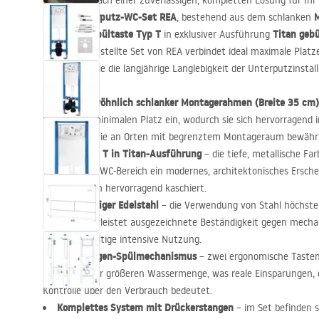
Suchen Sie nach einer zuverlässigen, kompletten Lösung für I
Unterputz-WC-Set
REA
Sie das
, bestehend aus dem schlanken
Spültaste Typ T
Titan gebü
passenden
in exklusiver Ausführung
zusammengestellte Set von
REA
verbindet ideal maximale Plat
Ästhetik sowie die langjährige Langlebigkeit der Unterputzinstall
Außergewöhnlich schlanker Montagerahmen (Breite 35 cm)
nimmt nur minimalen Platz ein, wodurch sie sich hervorragend 
Toiletten sowie an Orten mit begrenztem Montageraum bewähr
Taste Typ T in Titan-Ausführung
– die tiefe, metallische Fa
verleiht dem WC-Bereich ein modernes, architektonisches Ersche
Wasserspuren hervorragend kaschiert.
Hochwertiger Edelstahl
– die Verwendung von Stahl höchster
Taste gewährleistet ausgezeichnete Beständigkeit gegen mecha
sowie langfristige intensive Nutzung.
Zweimengen-Spülmechanismus
– zwei ergonomische Tasten
kleineren oder größeren Wassermenge, was reale Einsparungen, 
Kontrolle über den Verbrauch bedeutet.
Komplettes System mit Drückerstangen
– im Set befinden s