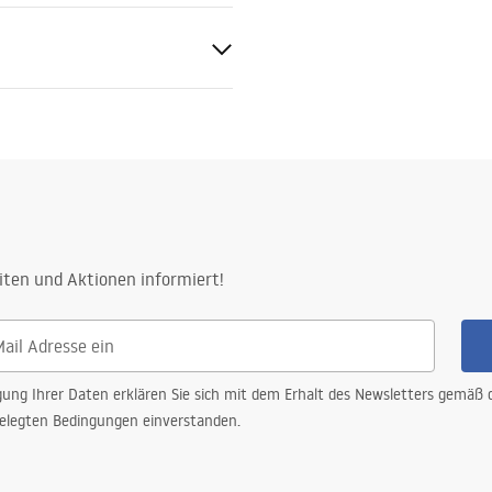
sseln
SLIM_024N.pdf
cm
y konstrukcja stalowa, 24
iten und Aktionen informiert!
zostałe elementy
gung Ihrer Daten erklären Sie sich mit dem Erhalt des Newsletters gemäß
elegten Bedingungen einverstanden.