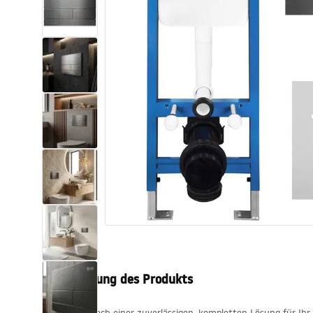
Toiletten
Waschbecken
Wannen und
Badewannenaufsätze
Badarmaturen
Duschen
Kitchen
Badezimmerzubehör und Möbel
Beschreibung des Produkts