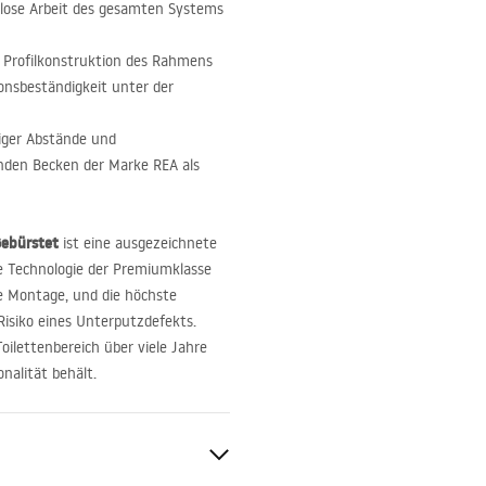
slose Arbeit des gesamten Systems
e Profilkonstruktion des Rahmens
onsbeständigkeit unter der
ger Abstände und
nden Becken der Marke
REA
als
Gebürstet
ist eine ausgezeichnete
e Technologie der Premiumklasse
te Montage, und die höchste
Risiko eines Unterputzdefekts.
oilettenbereich über viele Jahre
nalität behält.