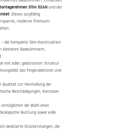
hr modernes Badezimmer? Entdecken
Montagerahmen Slim 024N
und der
rstet
. Dieses sorgfältig
zersparnis, moderne Premium-
ation.
– die kompakte Slim-Konstruktion
in kleineren Badezimmern,
t.
rbe mit edler, gebürsteter Struktur
inungsbild, das Fingerabdrücke und
 Qualität zur Herstellung der
nische Beschädigungen, Korrosion
 ermöglichen die Wahl einer
ökologische Nutzung sowie volle
ich dedizierte Drückerstangen, die