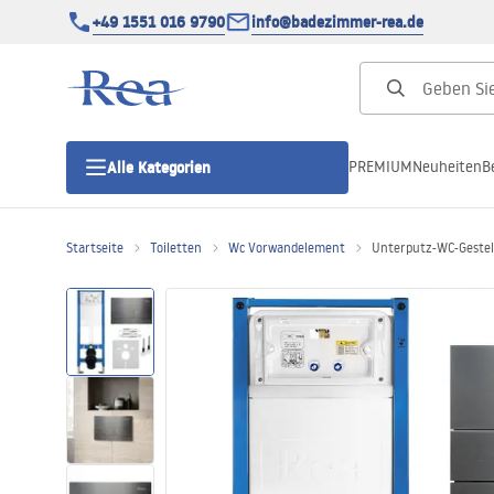
+49 1551 016 9790
info@badezimmer-rea.de
PREMIUM
Neuheiten
B
Alle Kategorien
Startseite
Toiletten
Wc Vorwandelement
Unterputz-WC-Gestell
Duschkabinen
Duschtüren
Duschwannen
Duschrinnen