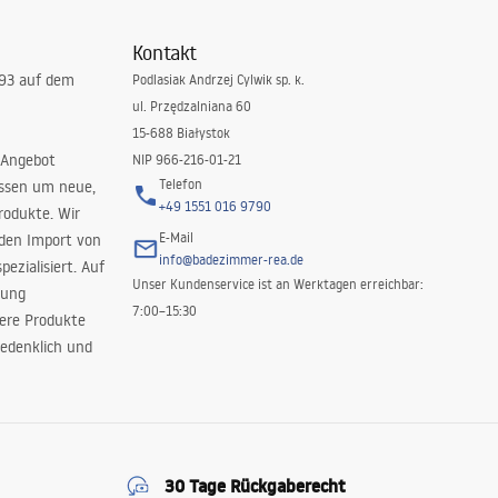
Kontakt
993 auf dem
Podlasiak Andrzej Cylwik sp. k.
ul. Przędzalniana 60
15-688 Białystok
 Angebot
NIP 966-216-01-21
Telefon
issen um neue,
+49 1551 016 9790
rodukte. Wir
E-Mail
 den Import von
info@badezimmer-rea.de
ezialisiert. Auf
Unser Kundenservice ist an Werktagen erreichbar:
rung
7:00–15:30
sere Produkte
edenklich und
30 Tage Rückgaberecht