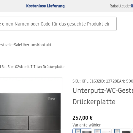
Kostenlose Lieferung
R
Rabattcode:
estseller
Sale
Über uns
Kontakt
 Set Slim 024N mit T Titan Drückerplatte
SKU
:
KPL-E1632
ID
:
13728
EAN
:
59
Unterputz-WC-Geste
Drückerplatte
257,00 €
Variante wählen