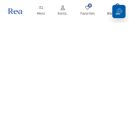
0
0
Menü
Konto .
Favoriten
Warenkorb
Newsletter
Bleiben Sie über Neuigkeiten und Aktionen informiert!
Anmelden
Mit der Eingabe und Bestätigung Ihrer Daten erklären Sie sich mit
dem Erhalt des Newsletters gemäß den in den
Allgemeinen
Geschäftsbedingungen
festgelegten Bedingungen einverstanden.