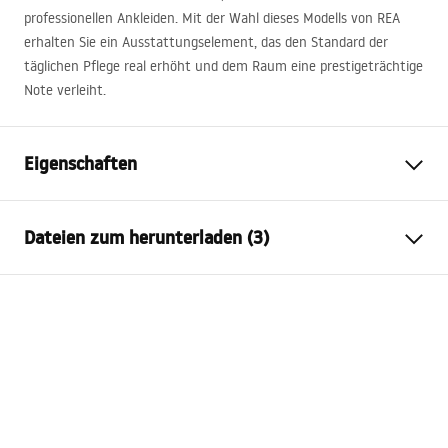
professionellen Ankleiden. Mit der Wahl dieses Modells von
REA
erhalten Sie ein Ausstattungselement, das den Standard der
täglichen Pflege real erhöht und dem Raum eine prestigeträchtige
Note verleiht.
Eigenschaften
Höhe
450
mm
Dateien zum herunterladen (3)
Breite
580
mm
Tiefe
120
mm
manual mirror led
LED-Beleuchtung
Ja
manual mirror led.pdf
Rahmen
Ja
Rahmenfarbe
Schwarz
Garantiebedingungen
Rahmenmaterial
Kunststoff, Metall
Warranty_Terms_and_Conditions_-_Mirrors_-_24.pdf
Form
Rechteckig