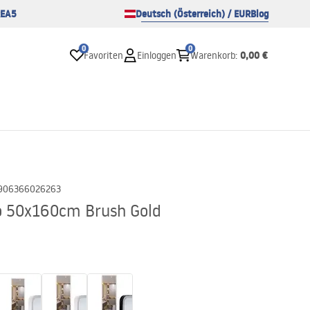
EA5
Deutsch (Österreich) / EUR
Blog
0
0
0,00 €
Favoriten
Einloggen
Warenkorb
:
906366026263
co 50x160cm Brush Gold