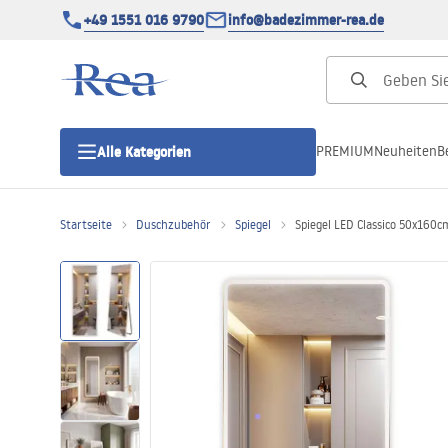
+49 1551 016 9790
info@badezimmer-rea.de
PREMIUM
Neuheiten
B
Alle Kategorien
Startseite
Duschzubehör
Spiegel
Spiegel LED Classico 50x160c
Duschkabinen
Duschtüren
Duschwannen
Duschrinnen