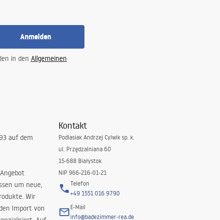
Anmelden
 den in den
Allgemeinen
Kontakt
993 auf dem
Podlasiak Andrzej Cylwik sp. k.
ul. Przędzalniana 60
15-688 Białystok
 Angebot
NIP 966-216-01-21
Telefon
issen um neue,
+49 1551 016 9790
rodukte. Wir
E-Mail
 den Import von
info@badezimmer-rea.de