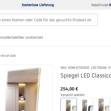
Kostenlose Lieferung
R
Rabattcode:
estseller
Sale
Über uns
Kontakt
m Brush Gold
SKU
:
HOM-07056
ID
:
13570
EAN
:
5
Spiegel LED Classi
254,00 €
Variante wählen