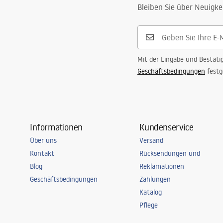
Form
Rechteckig
Bleiben Sie über Neuigke
Anti-Beschlag
Nicht
Energie
12
W
Garantie
24 monate
Mit der Eingabe und Bestäti
Geschäftsbedingungen
festg
Informationen
Kundenservice
Über uns
Versand
Kontakt
Rücksendungen und
Blog
Reklamationen
Geschäftsbedingungen
Zahlungen
Katalog
Pflege