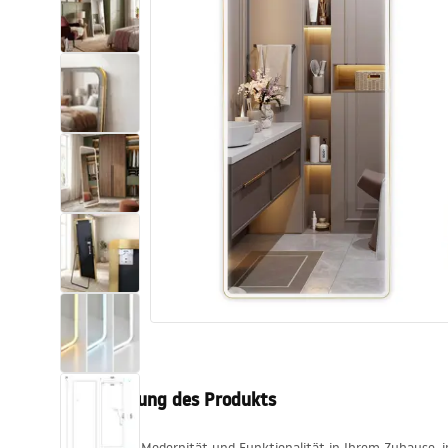
Toiletten
Waschbecken
Wannen und
Badewannenaufsätze
Badarmaturen
Duschen
Kitchen
Badezimmerzubehör und Möbel
Beschreibung des Produkts