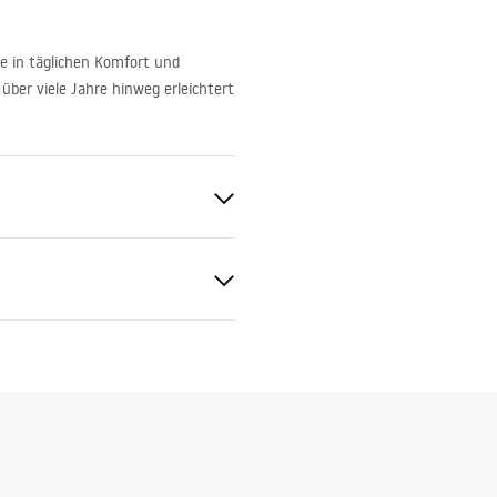
ie in täglichen Komfort und
 über viele Jahre hinweg erleichtert
tiebedingungen
nty_Terms_and_Conditions_
ors_-_24.pdf
 Gold