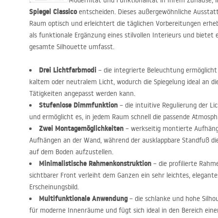
Schätzen Sie Modernität und Funktionalität in Ihrem Zuhause, i
Spiegel Classico
entscheiden. Dieses außergewöhnliche Ausstat
Raum optisch und erleichtert die täglichen Vorbereitungen erheb
als funktionale Ergänzung eines stilvollen Interieurs und bietet e
gesamte Silhouette umfasst.
Drei Lichtfarbmodi
– die integrierte Beleuchtung ermöglich
kaltem oder neutralem Licht, wodurch die Spiegelung ideal an d
Tätigkeiten angepasst werden kann.
Stufenlose Dimmfunktion
– die intuitive Regulierung der Lic
und ermöglicht es, in jedem Raum schnell die passende Atmosph
Zwei Montagemöglichkeiten
– werkseitig montierte Aufhäng
Aufhängen an der Wand, während der ausklappbare Standfuß die F
auf dem Boden aufzustellen.
Minimalistische Rahmenkonstruktion
– die profilierte Rahm
sichtbarer Front verleiht dem Ganzen ein sehr leichtes, elegan
Erscheinungsbild.
Multifunktionale Anwendung
– die schlanke und hohe Silho
für moderne Innenräume und fügt sich ideal in den Bereich eine