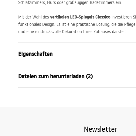
Schlafzimmers, Flurs oder großzügigen Badezimmers ein.
vertikalen
LED
-Spiegels Classico
Mit der Wahl des
investieren S
funktionales Design. Es ist eine praktische Lösung, die die Pflege
und eine eindrucksvolle Dekoration Ihres Zuhauses darstellt.
Eigenschaften
Höhe
1600
mm
Dateien zum herunterladen (2)
Breite
500
mm
Tiefe
20
mm
Garan
LED-Beleuchtung
Ja
manual mirror led
Warra
manual mirror led.pdf
Rahmen
Ja
-_Mirr
Rahmenfarbe
Gebürstetes
Newsletter
Rahmenmaterial
Metall