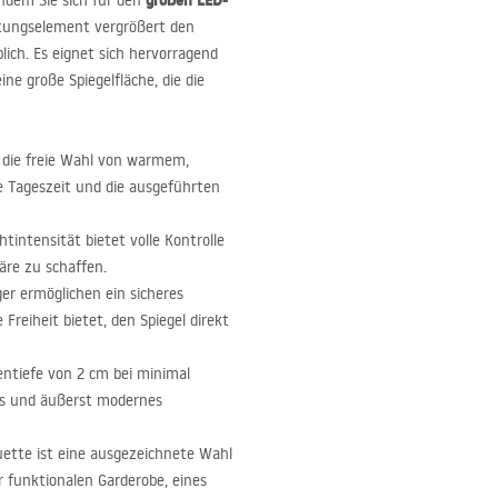
großen
LED
-
ndem Sie sich für den
tungselement vergrößert den
lich. Es eignet sich hervorragend
ine große Spiegelfläche, die die
t die freie Wahl von warmem,
ie Tageszeit und die ausgeführten
htintensität bietet volle Kontrolle
äre zu schaffen.
er ermöglichen ein sicheres
reiheit bietet, den Spiegel direkt
entiefe von 2 cm bei minimal
tes und äußerst modernes
uette ist eine ausgezeichnete Wahl
r funktionalen Garderobe, eines