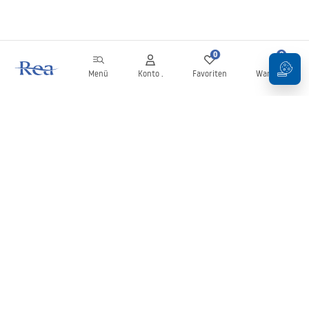
0
0
Menü
Konto .
Favoriten
Warenkorb
Newsletter
Bleiben Sie über Neuigkeiten und Aktionen informiert!
Anmelden
Mit der Eingabe und Bestätigung Ihrer Daten erklären Sie sich mit
dem Erhalt des Newsletters gemäß den in den
Allgemeinen