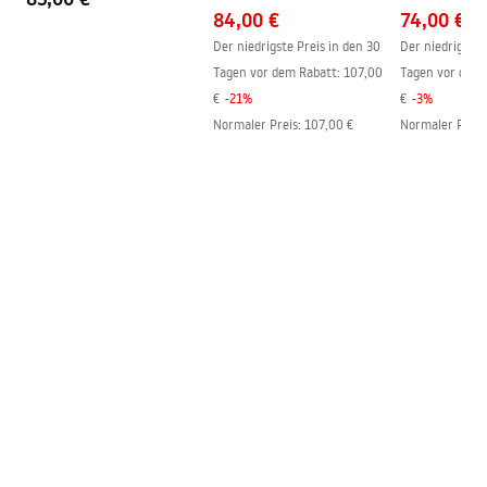
84,00 €
74,00 €
Der niedrigste Preis in den 30
Der niedrigste 
Tagen vor dem Rabatt:
107,00
Tagen vor dem 
€
-
21
%
€
-
3
%
Normaler Preis
:
107,00 €
Normaler Preis