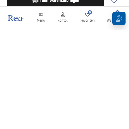
in den Warenkorb legen
0
0
Menü
Konto .
Favoriten
Warenkorb
Newsletter
Bleiben Sie über Neuigkeiten und Aktionen informiert!
Anmelden
Mit der Eingabe und Bestätigung Ihrer Daten erklären Sie sich mit
dem Erhalt des Newsletters gemäß den in den
Allgemeinen
Geschäftsbedingungen
festgelegten Bedingungen einverstanden.