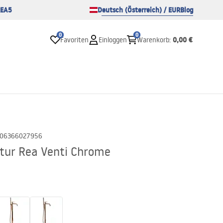
EA5
Deutsch (Österreich) / EUR
Blog
0
0
0,00 €
Favoriten
Einloggen
Warenkorb
:
06366027956
tur Rea Venti Chrome