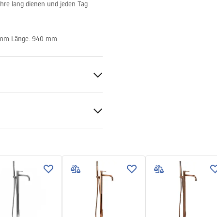
Jahre lang dienen und jeden Tag
5 mm Länge: 940 mm
age
d
gnacja
nacja.pdf
Messing
ing