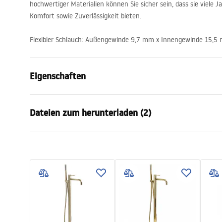
hochwertiger Materialien können Sie sicher sein, dass sie viele 
Komfort sowie Zuverlässigkeit bieten.
Flexibler Schlauch: Außengewinde 9,7 mm x Innengewinde 15,
Eigenschaften
Typ der Armatur
Wannen
Dateien zum herunterladen (2)
Montageart
Bodenmont
Farbe
Chrom
Garantiebedingungen
Auslaufart
Feststehen
Pielę
Warranty_Terms_and_Conditions_
Pieleg
Material
Edelstahl, 
Faucets_-_5.pdf
Auslauf Reichweite
210
mm
Höhe
1150
mm
Beschichtungstechnologie
Chrome plat