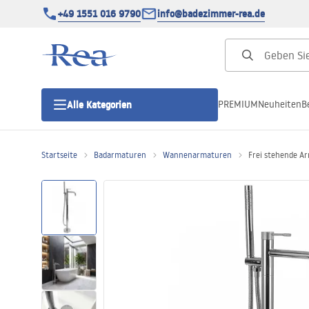
+49 1551 016 9790
info@badezimmer-rea.de
PREMIUM
Neuheiten
B
Alle Kategorien
Startseite
Badarmaturen
Wannenarmaturen
Frei stehende A
Duschkabinen
Duschtüren
Duschwannen
Duschrinnen