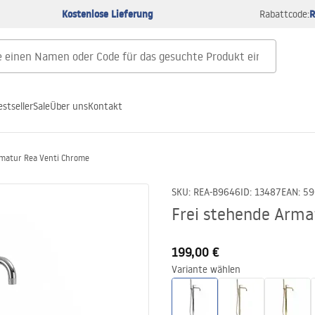
Kostenlose Lieferung
R
Rabattcode:
estseller
Sale
Über uns
Kontakt
rmatur Rea Venti Chrome
SKU
:
REA-B9646
ID
:
13487
EAN
:
59
Frei stehende Arma
199,00 €
Variante wählen