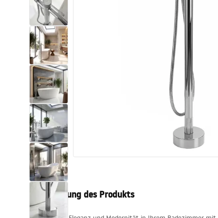
Toiletten
Waschbecken
Wannen und
Badewannenaufsätze
Badarmaturen
Duschen
Kitchen
Badezimmerzubehör und Möbel
Beschreibung des Produkts