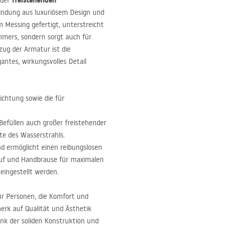
freistehenden
 der
erbindung aus luxuriösem Design und
 Messing gefertigt, unterstreicht
mmers, sondern sorgt auch für
rzug der Armatur ist die
gantes, wirkungsvolles Detail
ichtung sowie die für
Befüllen auch großer freistehender
e des Wasserstrahls.
nd ermöglicht einen reibungslosen
auf und Handbrause für maximalen
ingestellt werden.
ür Personen, die Komfort und
erk auf Qualität und Ästhetik
nk der soliden Konstruktion und