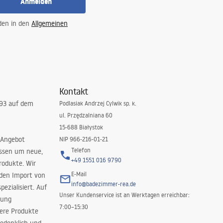
Anmelden
 den in den
Allgemeinen
Kontakt
993 auf dem
Podlasiak Andrzej Cylwik sp. k.
ul. Przędzalniana 60
15-688 Białystok
 Angebot
NIP 966-216-01-21
Telefon
issen um neue,
+49 1551 016 9790
rodukte. Wir
E-Mail
 den Import von
info@badezimmer-rea.de
ezialisiert. Auf
Unser Kundenservice ist an Werktagen erreichbar:
rung
7:00–15:30
sere Produkte