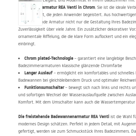
Schätzen Sie Eleganz und Modernität in Ihrem Badezimmer mit
Badewannenarmatur
REA
Venti in Chrom
. Sie ist die ideale V
Funktionalität, die jeden Anwender begeistert. Aus hochwertigem
die freistehende Armatur nicht nur die Gestaltung Ihres Badezi
Zuverlässigkeit über viele Jahre. Ein zusätzlicher dekorativer Vo
ornamentale Riffelung, die die klare Form auflockert und ein ele
einbringt.
Chrom plated-Technologie
– garantiert eine langlebige Besch
Badezimmerarmaturen klassische glänzende Chromfarbe
Langer Auslauf
– ermöglicht ein komfortables und schnelles 
Badewannen bei gleichbleibendem Druck und optimaler Reichweit
Funktionsumschalter
– bewegt sich nach links und rechts u
und sofortigen Wechsel der Wasserauslaufquelle zwischen Ausl
Komfort. Mit dem Umschalter kann auch die Wassertemperatur e
Die freistehende Badewannenarmatur
REA
Venti
ist die Wahl f
modernes Design schätzen. Perfekt in jedem Detail, mit Augenm
gefertigt, werden sie zum Schmuckstück Ihres Badezimmers. Da