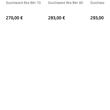
shower_set.pdf
Duschwand Rea Bler 70
Duschwand Rea Bler 80
Duschwand R
Anschlussmaß
150
mm
Garantie
24 monate
270,00 €
283,00 €
293,00 €