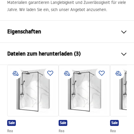
Materialien garantieren Langlebigkeit und Zuverlässigkeit für viele
Jahre. Wir laden Sie ein, sich unser Angebot anzusehen.
Eigenschaften
Farbe
Gold
Dateien zum herunterladen (3)
Material
Messing, ABS
Armaturtyp
Einhebel
Informations de sécurité
Montageart
Aufputz
Safety_Information_Shower_set.pdf
Höhenverstellung
Ja
Maximalhöhe
1350
mm
Garantiebedingungen
Wannenauslauf
Ja, schwenkbar
Warranty_Terms_and_Conditions_Faucets_-_5.pdf
Druckregelung
Ja
Sale
Sale
Sale
Anti-Calc System
Ja
Montageanleitung
Rea
Rea
Rea
Beschichtungstechnologie
PVD