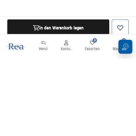
in den Warenkorb legen
0
0
Menü
Konto .
Favoriten
Warenkorb
Newsletter
Bleiben Sie über Neuigkeiten und Aktionen informiert!
Anmelden