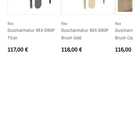
Anschuss Durchmesser
½ Zoll
Pielęgnacja.pdf
Anschlussmaß
150
mm
Garantie
5 jahre
Rea
Rea
Rea
Garantiebedingungen
Duscharmatur REA DROP
Duscharmatur REA DROP
Duscharmatu
Warranty_Terms_and_Conditions_Faucets_-_5.pdf
Titan
Brush Gold
Brush Copper
117,00 €
118,00 €
116,00 €