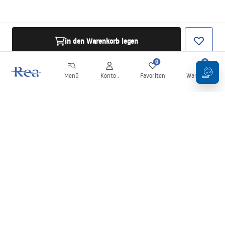
in den Warenkorb legen
0
0
Menü
Konto .
Favoriten
Warenkorb
Newsletter
Bleiben Sie über Neuigkeiten und Aktionen informiert!
Anmelden
Mit der Eingabe und Bestätigung Ihrer Daten erklären Sie sich mit