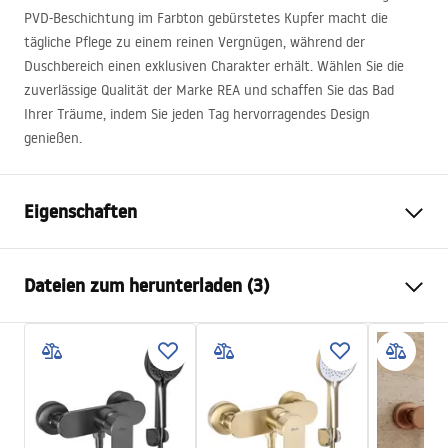
PVD
-Beschichtung im Farbton gebürstetes Kupfer macht die
tägliche Pflege zu einem reinen Vergnügen, während der
Duschbereich einen exklusiven Charakter erhält. Wählen Sie die
zuverlässige Qualität der Marke
REA
und schaffen Sie das Bad
Ihrer Träume, indem Sie jeden Tag hervorragendes Design
genießen.
Eigenschaften
Typ der Armatur
Dusch
Dateien zum herunterladen (3)
Montageart
Wandmontage
Farbe
Gebürstetes Kupfer
Instrukcja montażu
Material
Messing, ABS
Faucet.pdf
Höhe
115
mm
Beschichtungstechnologie
PVD
Pielęgnacja